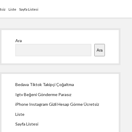
tsiz
Liste
Sayfa Listesi
Yan
Ara
Menü
Ara
Bedava Tiktok Takipçi Çoğaltma
Igtv Beğeni Gönderme Parasız
iPhone Instagram Gizli Hesap Görme Ücretsiz
Liste
Sayfa Listesi