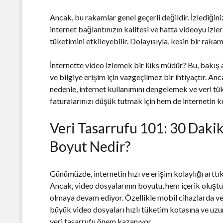
Ancak, bu rakamlar genel geçerli değildir. İzlediğin
internet bağlantınızın kalitesi ve hatta videoyu izler
tüketimini etkileyebilir. Dolayısıyla, kesin bir raka
İnternette video izlemek bir lüks müdür? Bu, bakış aç
ve bilgiye erişim için vazgeçilmez bir ihtiyaçtır. Ancak
nedenle, internet kullanımını dengelemek ve veri tü
faturalarınızı düşük tutmak için hem de internetin ke
Veri Tasarrufu 101: 30 Daki
Boyut Nedir?
Günümüzde, internetin hızı ve erişim kolaylığı arttı
Ancak, video dosyalarının boyutu, hem içerik oluştur
olmaya devam ediyor. Özellikle mobil cihazlarda ve
büyük video dosyaları hızlı tüketim kotasına ve uzu
veri tasarrufu önem kazanıyor.