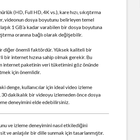
ürlük (HD, Full HD, 4K vs.), kare hızı, sıkıştırma
er, videonun dosya boyutunu belirleyen temel
aklaşık 1 GB’a kadar varabilen bir dosya boyutuna
ıştırma oranına bağlı olarak değişebilir.
r diğer önemli faktördür. Yüksek kaliteli bir
li bir internet hızına sahip olmak gerekir. Bu
internet paketinin veri tüketimini göz önünde
mek için önemlidir.
ki denge, kullanıcılar için ideal video izleme
e, 30 dakikalık bir videoyu izlemeden önce dosya
leme deneyimini elde edebilirsiniz.
nu ve izleme deneyimini nasıl etkilediğini
t ve anlaşılır bir dille sunmak için tasarlanmıştır.