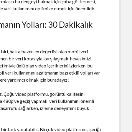
formların bu dengeyi bulmak için çaba göstermesi,
 veri kullanımını optimize etmek için önemlidir.
manın Yolları: 30 Dakikalık
ri, hatta bazen en değerlisi olan mobil veri.
kenen bir veri kotasıyla karşılaşmak, hevesimizi
timiyle ünlü olan video içeriklerini izlerken, bu
il veri kullanımını azaltmanın bazı etkili yolları var
zlere yardımcı olmak için buradayız!
iz. Çoğu video platformu, görüntü kalitesini
 480p’ye geçiş yapmak, veri kullanımını önemli
i tasarrufu sağlarken, izleme deneyimini büyük
bir fark yaratabilir. Birçok video platformu, içeriği