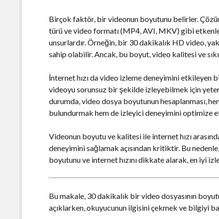
Birçok faktör, bir videonun boyutunu belirler. Çözün
türü ve video formatı (MP4, AVI, MKV) gibi etkenl
unsurlardır. Örneğin, bir 30 dakikalık HD video, y
sahip olabilir. Ancak, bu boyut, video kalitesi ve sık
İnternet hızı da video izleme deneyimini etkileyen bi
videoyu sorunsuz bir şekilde izleyebilmek için yeter
durumda, video dosya boyutunun hesaplanması, hem 
bulundurmak hem de izleyici deneyimini optimize et
Videonun boyutu ve kalitesi ile internet hızı arasında
deneyimini sağlamak açısından kritiktir. Bu nedenl
boyutunu ve internet hızını dikkate alarak, en iyi iz
Bu makale, 30 dakikalık bir video dosyasının boyutu
açıklarken, okuyucunun ilgisini çekmek ve bilgiyi basi