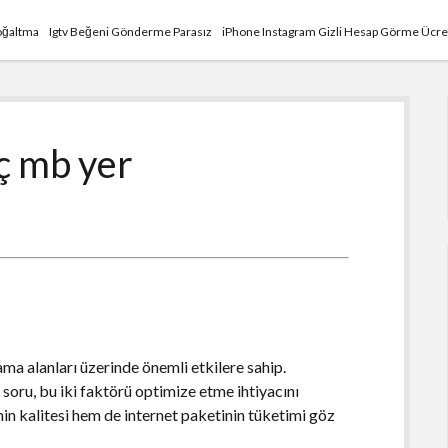
Çoğaltma
Igtv Beğeni Gönderme Parasız
iPhone Instagram Gizli Hesap Görme Ücre
aç mb yer
ama alanları üzerinde önemli etkilere sahip.
 soru, bu iki faktörü optimize etme ihtiyacını
in kalitesi hem de internet paketinin tüketimi göz