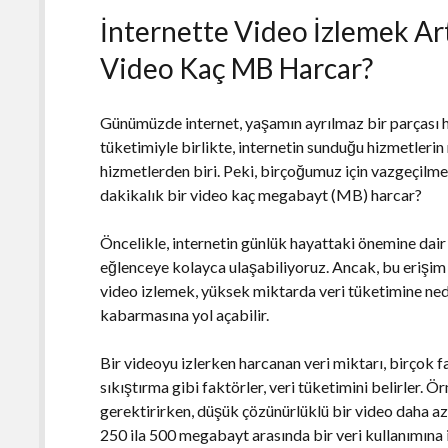
İnternette Video İzlemek Art
Video Kaç MB Harcar?
Günümüzde internet, yaşamın ayrılmaz bir parçası ha
tüketimiyle birlikte, internetin sunduğu hizmetlerin 
hizmetlerden biri. Peki, birçoğumuz için vazgeçilme
dakikalık bir video kaç megabayt (MB) harcar?
Öncelikle, internetin günlük hayattaki önemine dair b
eğlenceye kolayca ulaşabiliyoruz. Ancak, bu erişim 
video izlemek, yüksek miktarda veri tüketimine nede
kabarmasına yol açabilir.
Bir videoyu izlerken harcanan veri miktarı, birçok fa
sıkıştırma gibi faktörler, veri tüketimini belirler. 
gerektirirken, düşük çözünürlüklü bir video daha az 
250 ila 500 megabayt arasında bir veri kullanımına i