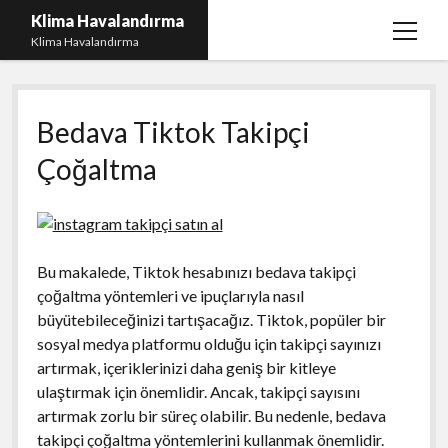
Klima Havalandırma
menüy
Klima Havalandırma
aç
Bedava Tiktok Takipçi Çoğaltma
Bedava Tiktok Takipçi
Igtv Beğeni Gönderme Parasız
Çoğaltma
iPhone Instagram Gizli Hesap Görme Ücretsiz
Liste
Sayfa Listesi
Bu makalede, Tiktok hesabınızı bedava takipçi
çoğaltma yöntemleri ve ipuçlarıyla nasıl
büyütebileceğinizi tartışacağız. Tiktok, popüler bir
sosyal medya platformu olduğu için takipçi sayınızı
artırmak, içeriklerinizi daha geniş bir kitleye
ulaştırmak için önemlidir. Ancak, takipçi sayısını
artırmak zorlu bir süreç olabilir. Bu nedenle, bedava
takipçi çoğaltma yöntemlerini kullanmak önemlidir.