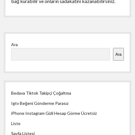
bağ kurabilir ve onların sadakatini kazanabilirsiniz.
Yan
Ara
Menü
Ara
Bedava Tiktok Takipçi Çoğaltma
Igtv Beğeni Gönderme Parasız
iPhone Instagram Gizli Hesap Görme Ücretsiz
Liste
Sayfa Listesi