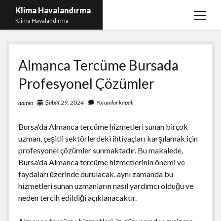
Klima Havalandırma
menüy
Klima Havalandırma
aç
Bedava Tiktok Takipçi Çoğaltma
Almanca Tercüme Bursada
Igtv Beğeni Gönderme Parasız
Profesyonel Çözümler
iPhone Instagram Gizli Hesap Görme Ücretsiz
Liste
Şubat 29, 2024
Yorumlar kapalı
admin
Sayfa Listesi
Bursa'da Almanca tercüme hizmetleri sunan birçok
uzman, çeşitli sektörlerdeki ihtiyaçları karşılamak için
profesyonel çözümler sunmaktadır. Bu makalede,
Bursa'da Almanca tercüme hizmetlerinin önemi ve
faydaları üzerinde durulacak, aynı zamanda bu
hizmetleri sunan uzmanların nasıl yardımcı olduğu ve
neden tercih edildiği açıklanacaktır.