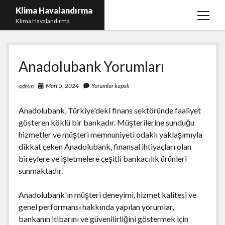
Klima Havalandırma
menüy
Klima Havalandırma
aç
Bedava Tiktok Takipçi Çoğaltma
Anadolubank Yorumları
Igtv Beğeni Gönderme Parasız
iPhone Instagram Gizli Hesap Görme Ücretsiz
Mart 5, 2024
Yorumlar kapalı
admin
Liste
Anadolubank, Türkiye'deki finans sektöründe faaliyet
Sayfa Listesi
gösteren köklü bir bankadır. Müşterilerine sunduğu
hizmetler ve müşteri memnuniyeti odaklı yaklaşımıyla
dikkat çeken Anadolubank, finansal ihtiyaçları olan
bireylere ve işletmelere çeşitli bankacılık ürünleri
sunmaktadır.
Anadolubank'ın müşteri deneyimi, hizmet kalitesi ve
genel performansı hakkında yapılan yorumlar,
bankanın itibarını ve güvenilirliğini göstermek için