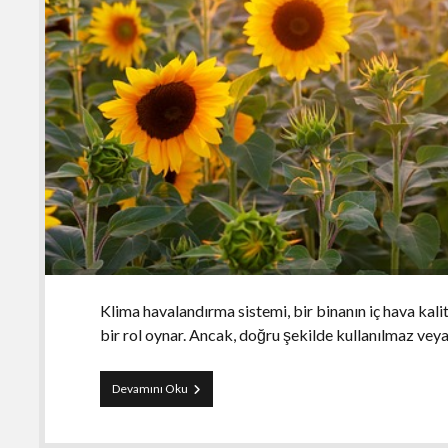
Klima havalandırma sistemi, bir binanın iç hava kali
bir rol oynar. Ancak, doğru şekilde kullanılmaz ve
Klima
Devamını Oku
Havalandırma
Sisteminde
Dikkat