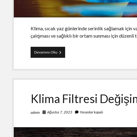
Klima, sıcak yaz günlerinde serinlik sağlamak için v
çalışması ve sağlıklı bir ortam sunması için düzenli
Klima
Devamını Oku
Temizliği
İçin
En
Etkili
Yöntemler
Klima Filtresi Değişim
Ağustos 7, 2023
Yorumlar kapalı
admin