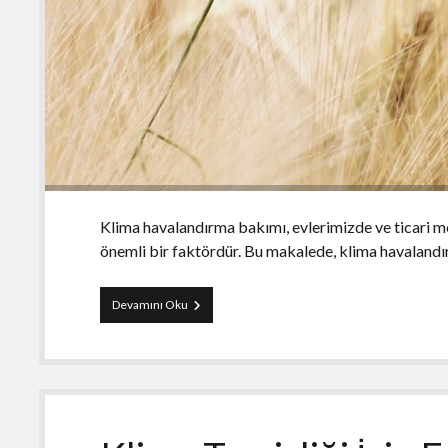
Klima havalandırma bakımı, evlerimizde ve ticari me
önemli bir faktördür. Bu makalede, klima havaland
Klima
Devamını Oku
Havalandırma
Bakımı:
Neden
Önemlidir?