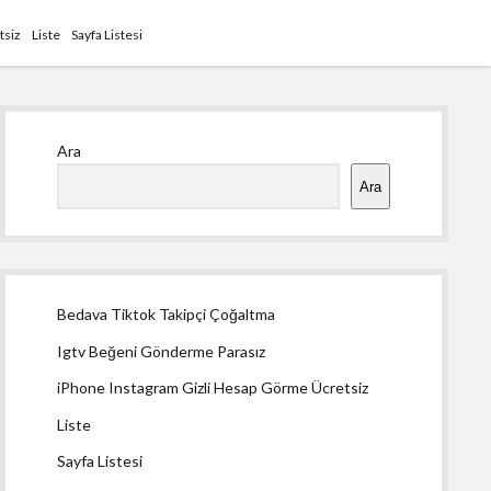
tsiz
Liste
Sayfa Listesi
Yan
Ara
Menü
Ara
Bedava Tiktok Takipçi Çoğaltma
Igtv Beğeni Gönderme Parasız
iPhone Instagram Gizli Hesap Görme Ücretsiz
Liste
Sayfa Listesi