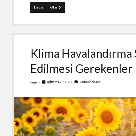
Klima
Devamını Oku
Havalandırma
Problemleri
ve
Çözümleri
Klima Havalandırma 
Edilmesi Gerekenler
Ağustos 7, 2023
Yorumlar kapalı
admin