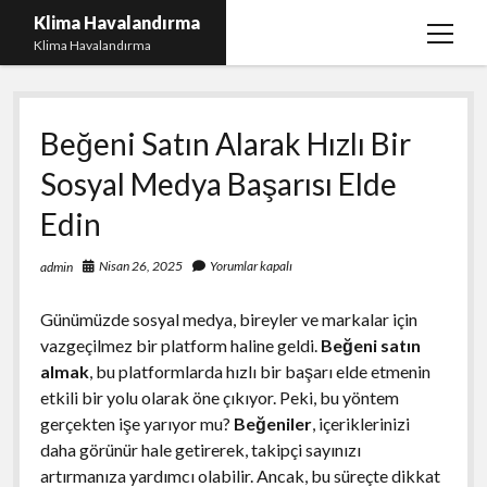
Klima Havalandırma
menüy
Klima Havalandırma
aç
Bedava Tiktok Takipçi Çoğaltma
Beğeni Satın Alarak Hızlı Bir
Igtv Beğeni Gönderme Parasız
Sosyal Medya Başarısı Elde
iPhone Instagram Gizli Hesap Görme Ücretsiz
Edin
Liste
Sayfa Listesi
Nisan 26, 2025
Yorumlar kapalı
admin
Günümüzde sosyal medya, bireyler ve markalar için
vazgeçilmez bir platform haline geldi.
Beğeni satın
almak
, bu platformlarda hızlı bir başarı elde etmenin
etkili bir yolu olarak öne çıkıyor. Peki, bu yöntem
gerçekten işe yarıyor mu?
Beğeniler
, içeriklerinizi
daha görünür hale getirerek, takipçi sayınızı
artırmanıza yardımcı olabilir. Ancak, bu süreçte dikkat