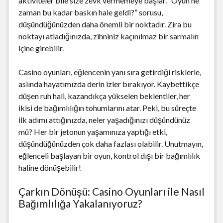
aktiviteler bile size zevk vermemeye başlar. “Oyun ne
zaman bu kadar baskın hale geldi?” sorusu,
düşündüğünüzden daha önemli bir noktadır. Zira bu
noktayı atladığınızda, zihniniz kaçınılmaz bir sarmalın
içine girebilir.
Casino oyunları, eğlencenin yanı sıra getirdiği risklerle,
aslında hayatımızda derin izler bırakıyor. Kaybettikçe
düşen ruh hali, kazandıkça yükselen beklentiler, her
ikisi de bağımlılığın tohumlarını atar. Peki, bu süreçte
ilk adımı attığınızda, neler yaşadığınızı düşündünüz
mü? Her bir jetonun yaşamınıza yaptığı etki,
düşündüğünüzden çok daha fazlası olabilir. Unutmayın,
eğlenceli başlayan bir oyun, kontrol dışı bir bağımlılık
haline dönüşebilir!
Çarkın Dönüşü: Casino Oyunları ile Nasıl
Bağımlılığa Yakalanıyoruz?