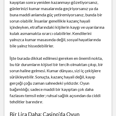
kayıptan sonra yeniden kazanmayı gözetiyorsanız,
günlerinizi kumar masalarında geçiriyorsanız ya da
buna maddi anlamda güç yetiremiyorsanız, bunda bir
sorun olabilir. İnsanlar genellikle kazanç hayali
içindeyken, etraflarındaki kişilerin kaygı ve uyarılarına
kulak asmamakta ısrarcı olabilirler. Kendilerini
yalnızca kumar masasında değil, sosyal hayatlarında
bile yalnız hissedebilirler.
İşte burada dikkat edilmesi gereken en önemli nokta,
bu tür durumların kişisel bir tercih olmaktan çıkıp, bir
sorun haline gelmesi. Kumar dünyası, sizi iç çekişlere
sürükleyebilir. Sonuçta, kazanç hayali değil, kayıp
gerçeği çoğu zaman sahnedeki yıldızdır. Oyun
bağımlılığı; sadece maddi bir kayıptan çok daha
fazlasını temsil eder; ruhsal sağlık açısından da ciddi
tehditler barındırır.
Bir Lira Daha: Casino’da Oyun