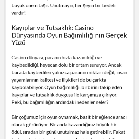
büyük önem taşır. Unutmayın, her şeyin bir bedeli
vardır!
Kayıplar ve Tutsaklık: Casino
Dünyasında Oyun Bağımlılığının Gerçek
Yüzü
Casino dünyası, paranın hızla kazanıldığı ve
kaybedildiği, heyecan dolu bir ortam sunuyor. Ancak
burada kaybedilen yalnızca paranın miktarı değil; insan
yaşamlarının kalitesi ve ilişkileri de bu çarkta
kaybolabiliyor. Oyun bağımlılığı, birbirini takip eden
kayıplar ve tutsaklık duygusu ile karşımıza çıkıyor.
Peki, bu bağımlılığın ardındaki nedenler neler?
Bir çoğumuz için oyun oynamak, basit bir eğlence aracı
olarak görünüyor. Bir anda kazandığınız büyük bir
ödül, sıradan bir günü unutulmaz hale getirebilir. Fakat