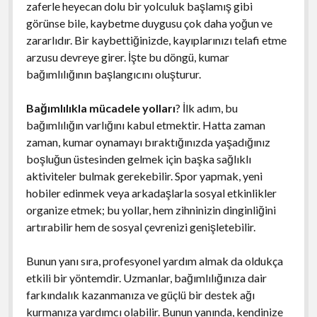
zaferle heyecan dolu bir yolculuk başlamış gibi
görünse bile, kaybetme duygusu çok daha yoğun ve
zararlıdır. Bir kaybettiğinizde, kayıplarınızı telafi etme
arzusu devreye girer. İşte bu döngü, kumar
bağımlılığının başlangıcını oluşturur.
Bağımlılıkla mücadele yolları
? İlk adım, bu
bağımlılığın varlığını kabul etmektir. Hatta zaman
zaman, kumar oynamayı bıraktığınızda yaşadığınız
boşluğun üstesinden gelmek için başka sağlıklı
aktiviteler bulmak gerekebilir. Spor yapmak, yeni
hobiler edinmek veya arkadaşlarla sosyal etkinlikler
organize etmek; bu yollar, hem zihninizin dinginliğini
artırabilir hem de sosyal çevrenizi genişletebilir.
Bunun yanı sıra, profesyonel yardım almak da oldukça
etkili bir yöntemdir. Uzmanlar, bağımlılığınıza dair
farkındalık kazanmanıza ve güçlü bir destek ağı
kurmanıza yardımcı olabilir. Bunun yanında, kendinize