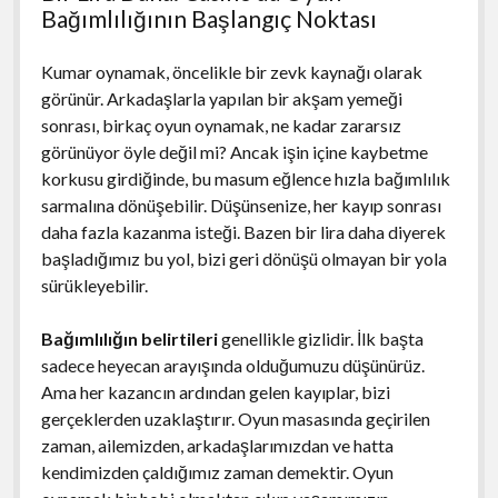
Bağımlılığının Başlangıç Noktası
Kumar oynamak, öncelikle bir zevk kaynağı olarak
görünür. Arkadaşlarla yapılan bir akşam yemeği
sonrası, birkaç oyun oynamak, ne kadar zararsız
görünüyor öyle değil mi? Ancak işin içine kaybetme
korkusu girdiğinde, bu masum eğlence hızla bağımlılık
sarmalına dönüşebilir. Düşünsenize, her kayıp sonrası
daha fazla kazanma isteği. Bazen bir lira daha diyerek
başladığımız bu yol, bizi geri dönüşü olmayan bir yola
sürükleyebilir.
Bağımlılığın belirtileri
genellikle gizlidir. İlk başta
sadece heyecan arayışında olduğumuzu düşünürüz.
Ama her kazancın ardından gelen kayıplar, bizi
gerçeklerden uzaklaştırır. Oyun masasında geçirilen
zaman, ailemizden, arkadaşlarımızdan ve hatta
kendimizden çaldığımız zaman demektir. Oyun