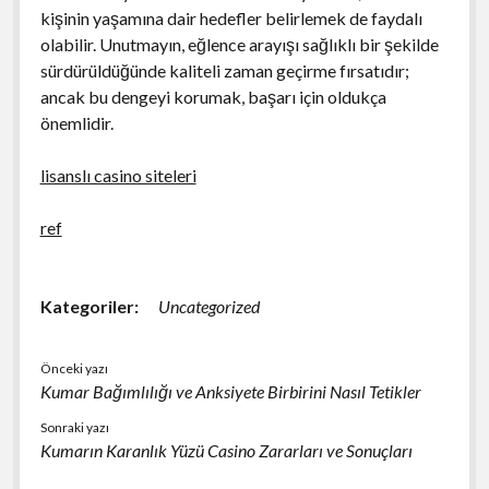
kişinin yaşamına dair hedefler belirlemek de faydalı
olabilir. Unutmayın, eğlence arayışı sağlıklı bir şekilde
sürdürüldüğünde kaliteli zaman geçirme fırsatıdır;
ancak bu dengeyi korumak, başarı için oldukça
önemlidir.
lisanslı casino siteleri
ref
Kategoriler:
Uncategorized
Önceki yazı
Kumar Bağımlılığı ve Anksiyete Birbirini Nasıl Tetikler
Sonraki yazı
Kumarın Karanlık Yüzü Casino Zararları ve Sonuçları