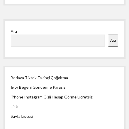
Yan
Ara
Menü
Ara
Bedava Tiktok Takipçi Çoğaltma
Igtv Beğeni Gönderme Parasız
iPhone Instagram Gizli Hesap Görme Ücretsiz
Liste
Sayfa Listesi