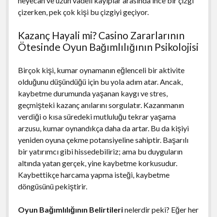
heyecan ve uzun vadeli kayıplar arasında ince bir çizgi
çizerken, pek çok kişi bu çizgiyi geçiyor.
Kazanç Hayali mi? Casino Zararlarının
Ötesinde Oyun Bağımlılığının Psikolojisi
Birçok kişi, kumar oynamanın eğlenceli bir aktivite
olduğunu düşündüğü için bu yola adım atar. Ancak,
kaybetme durumunda yaşanan kaygı ve stres,
geçmişteki kazanç anılarını sorgulatır. Kazanmanın
verdiği o kısa süredeki mutluluğu tekrar yaşama
arzusu, kumar oynandıkça daha da artar. Bu da kişiyi
yeniden oyuna çekme potansiyeline sahiptir. Başarılı
bir yatırımcı gibi hissedebiliriz; ama bu duyguların
altında yatan gerçek, yine kaybetme korkusudur.
Kaybettikçe harcama yapma isteği, kaybetme
döngüsünü pekiştirir.
Oyun Bağımlılığının Belirtileri
nelerdir peki? Eğer her