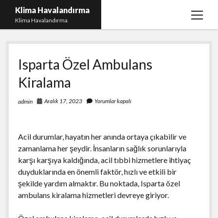
Klima Havalandırma
menüy
Klima Havalandırma
aç
Bedava Tiktok Takipçi Çoğaltma
Isparta Özel Ambulans
Igtv Beğeni Gönderme Parasız
Kiralama
iPhone Instagram Gizli Hesap Görme Ücretsiz
Liste
Aralık 17, 2023
Yorumlar kapalı
admin
Sayfa Listesi
Acil durumlar, hayatın her anında ortaya çıkabilir ve
zamanlama her şeydir. İnsanların sağlık sorunlarıyla
karşı karşıya kaldığında, acil tıbbi hizmetlere ihtiyaç
duyduklarında en önemli faktör, hızlı ve etkili bir
şekilde yardım almaktır. Bu noktada, Isparta özel
ambulans kiralama hizmetleri devreye giriyor.