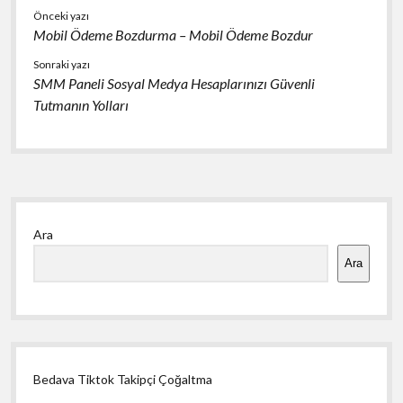
Önceki yazı
Mobil Ödeme Bozdurma – Mobil Ödeme Bozdur
Sonraki yazı
SMM Paneli Sosyal Medya Hesaplarınızı Güvenli
Tutmanın Yolları
Yan
Ara
Menü
Ara
Bedava Tiktok Takipçi Çoğaltma