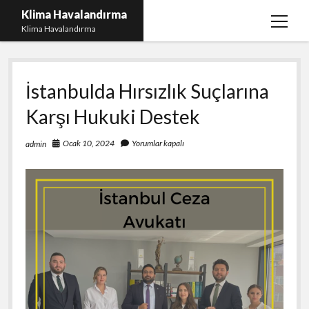
Klima Havalandırma
menüy
Klima Havalandırma
aç
Bedava Tiktok Takipçi Çoğaltma
İstanbulda Hırsızlık Suçlarına
Igtv Beğeni Gönderme Parasız
Karşı Hukuki Destek
iPhone Instagram Gizli Hesap Görme Ücretsiz
Liste
Ocak 10, 2024
Yorumlar kapalı
admin
Sayfa Listesi