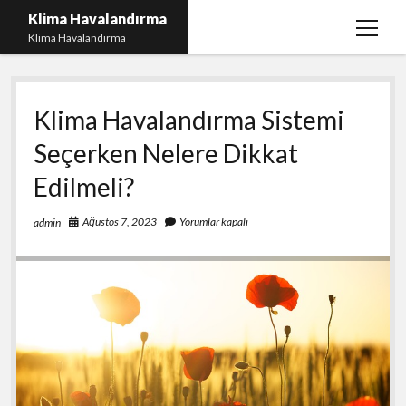
Klima Havalandırma
menüy
Klima Havalandırma
aç
Bedava Tiktok Takipçi Çoğaltma
Klima Havalandırma Sistemi
Igtv Beğeni Gönderme Parasız
Seçerken Nelere Dikkat
iPhone Instagram Gizli Hesap Görme Ücretsiz
Edilmeli?
Liste
Sayfa Listesi
Ağustos 7, 2023
Yorumlar kapalı
admin