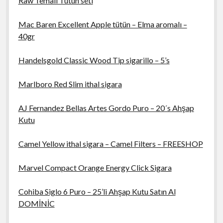
Raw Temalı Tütün seti
Mac Baren Excellent Apple tütün – Elma aromalı –
40gr
Handelsgold Classic Wood Tip sigarillo – 5’s
Marlboro Red Slim ithal sigara
AJ Fernandez Bellas Artes Gordo Puro – 20´s Ahşap
Kutu
Camel Yellow ithal sigara – Camel Filters – FREESHOP
Marvel Compact Orange Energy Click Sigara
Cohiba Siglo 6 Puro – 25’li Ahşap Kutu Satın Al
DOMİNİC