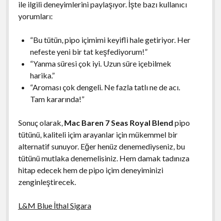
ile ilgili deneyimlerini paylaşıyor. İşte bazı kullanıcı
yorumları:
“Bu tütün, pipo içimimi keyifli hale getiriyor. Her
nefeste yeni bir tat keşfediyorum!”
“Yanma süresi çok iyi. Uzun süre içebilmek
harika.”
“Aroması çok dengeli. Ne fazla tatlı ne de acı.
Tam kararında!”
Sonuç olarak,
Mac Baren 7 Seas Royal Blend
pipo
tütünü, kaliteli içim arayanlar için mükemmel bir
alternatif sunuyor. Eğer henüz denemediyseniz, bu
tütünü mutlaka denemelisiniz. Hem damak tadınıza
hitap edecek hem de pipo içim deneyiminizi
zenginleştirecek.
L&M Blue İthal Sigara