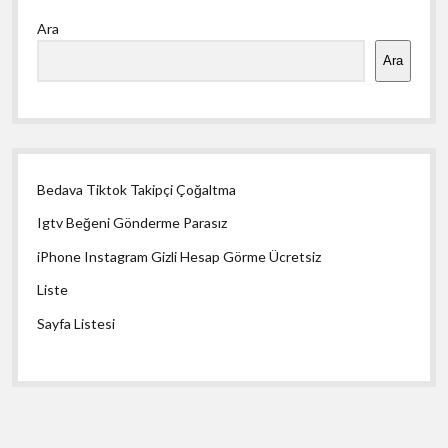
Yan
Ara
Menü
Ara
Bedava Tiktok Takipçi Çoğaltma
Igtv Beğeni Gönderme Parasız
iPhone Instagram Gizli Hesap Görme Ücretsiz
Liste
Sayfa Listesi