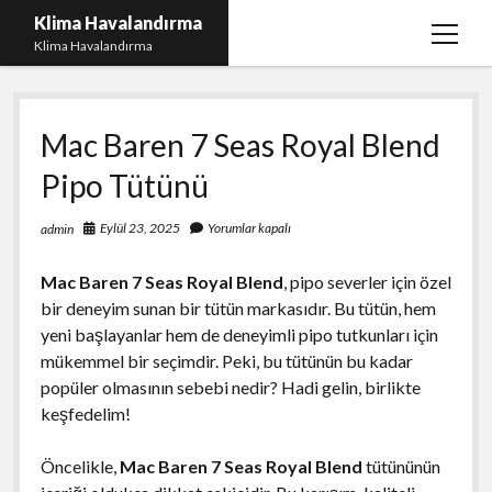
Klima Havalandırma
menüy
Klima Havalandırma
aç
Bedava Tiktok Takipçi Çoğaltma
Mac Baren 7 Seas Royal Blend
Igtv Beğeni Gönderme Parasız
Pipo Tütünü
iPhone Instagram Gizli Hesap Görme Ücretsiz
Liste
Eylül 23, 2025
Yorumlar kapalı
admin
Sayfa Listesi
Mac Baren 7 Seas Royal Blend
, pipo severler için özel
bir deneyim sunan bir tütün markasıdır. Bu tütün, hem
yeni başlayanlar hem de deneyimli pipo tutkunları için
mükemmel bir seçimdir. Peki, bu tütünün bu kadar
popüler olmasının sebebi nedir? Hadi gelin, birlikte
keşfedelim!
Öncelikle,
Mac Baren 7 Seas Royal Blend
tütününün