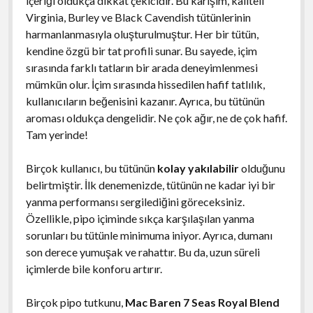
içeriği oldukça dikkat çekicidir. Bu karışım, kaliteli
Virginia, Burley ve Black Cavendish tütünlerinin
harmanlanmasıyla oluşturulmuştur. Her bir tütün,
kendine özgü bir tat profili sunar. Bu sayede, içim
sırasında farklı tatların bir arada deneyimlenmesi
mümkün olur. İçim sırasında hissedilen hafif tatlılık,
kullanıcıların beğenisini kazanır. Ayrıca, bu tütünün
aroması oldukça dengelidir. Ne çok ağır, ne de çok hafif.
Tam yerinde!
Birçok kullanıcı, bu tütünün
kolay yakılabilir
olduğunu
belirtmiştir. İlk denemenizde, tütünün ne kadar iyi bir
yanma performansı sergilediğini göreceksiniz.
Özellikle, pipo içiminde sıkça karşılaşılan yanma
sorunları bu tütünle minimuma iniyor. Ayrıca, dumanı
son derece yumuşak ve rahattır. Bu da, uzun süreli
içimlerde bile konforu artırır.
Birçok pipo tutkunu,
Mac Baren 7 Seas Royal Blend