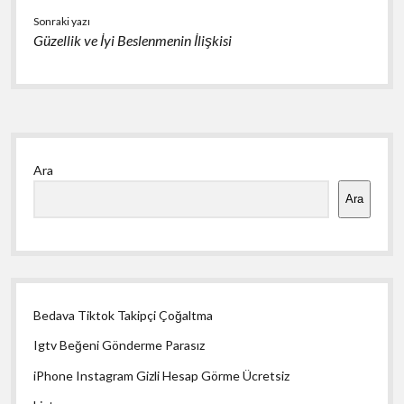
Sonraki yazı
Güzellik ve İyi Beslenmenin İlişkisi
Yan
Ara
Menü
Ara
Bedava Tiktok Takipçi Çoğaltma
Igtv Beğeni Gönderme Parasız
iPhone Instagram Gizli Hesap Görme Ücretsiz