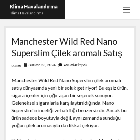
Klima Havalandırma
menüy
Klima Havalandırma
aç
Bedava Tiktok Takipçi Çoğaltma
Manchester Wild Red Nano
Igtv Beğeni Gönderme Parasız
Superslim Çilek aromalı Satış
iPhone Instagram Gizli Hesap Görme Ücretsiz
Liste
Haziran 23, 2024
Yorumlar kapalı
admin
Sayfa Listesi
Manchester Wild Red Nano Superslim çilek aromalı
satış dünyasında yeni bir soluk getiriyor! Bu eşsiz ürün,
sigara içenler için çığır açan bir seçenek sunuyor.
Geleneksel sigaralarla karşılaştırıldığında, Nano
Superslim'in inceliği ve hafifliği benzersizdir. Ancak bu
ürün sadece boyutuyla değil, aynı zamanda sunduğu
yoğun çilek aromasıyla da dikkat çekiyor.