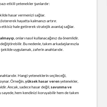
zı etkili yetenekler şunlardır:
ekilde hasar vermenizi sağlar.
 göstererek hayatta kalmanızı artırır.
a etkisiz hale getirerek stratejik avantaj sağlar.
kalmayıp
, onları nasıl kullanacağınız da önemlidir.
eğiştirebilir. Bu nedenle, takım arkadaşlarınızla
r şekilde uygulamak, zaferin anahtarıdır.
 anahtarıdır. Hangi yeteneklerin seçileceği,
l oynar. Örneğin,
yüksek hasar veren
yetenekler,
aldir. Ancak, sadece hasar değil,
savunma ve
u sayede, hem kendinizi koruyabilir hem de takım