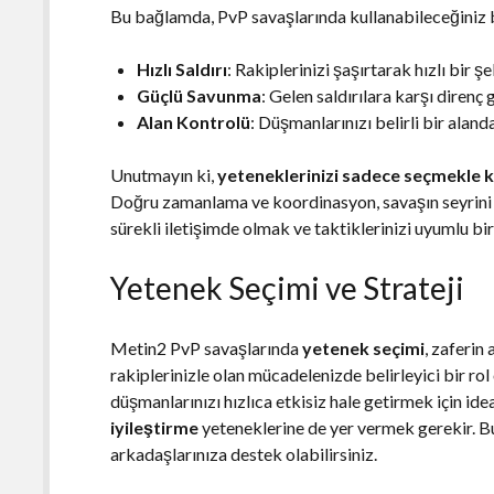
Bu bağlamda, PvP savaşlarında kullanabileceğiniz ba
Hızlı Saldırı
: Rakiplerinizi şaşırtarak hızlı bir ş
Güçlü Savunma
: Gelen saldırılara karşı direnç
Alan Kontrolü
: Düşmanlarınızı belirli bir aland
Unutmayın ki,
yeteneklerinizi sadece seçmekle 
Doğru zamanlama ve koordinasyon, savaşın seyrini d
sürekli iletişimde olmak ve taktiklerinizi uyumlu bi
Yetenek Seçimi ve Strateji
Metin2 PvP savaşlarında
yetenek seçimi
, zaferin
rakiplerinizle olan mücadelenizde belirleyici bir ro
düşmanlarınızı hızlıca etkisiz hale getirmek için ide
iyileştirme
yeteneklerine de yer vermek gerekir. B
arkadaşlarınıza destek olabilirsiniz.