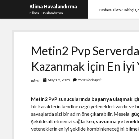
Klima Havalandırma
Bedava Tiktok Takipçi 
Klima Havalandırma
Metin2 Pvp Serverda
Kazanmak İçin En İyi
Mayıs 9, 2025
Yorumlar kapalı
admin
Metin2 PvP sunucularında başarıya ulaşmak
içi
bir karakterin kendine özgü yetenekleri vardır ve bu
savaşlarda sizi bir adım öne çıkarabilir. Mesela,
güç
şekilde alt etmenizi sağlarken,
savunma yetenekle
yeteneklerin en iyi şekilde kombinleneceğini bilmek,