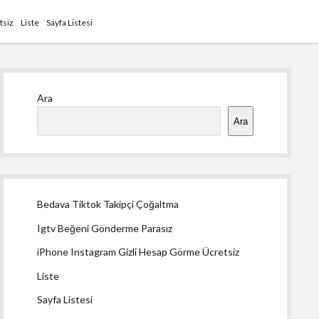
tsiz
Liste
Sayfa Listesi
Yan
Ara
Menü
Ara
Bedava Tiktok Takipçi Çoğaltma
Igtv Beğeni Gönderme Parasız
iPhone Instagram Gizli Hesap Görme Ücretsiz
Liste
Sayfa Listesi