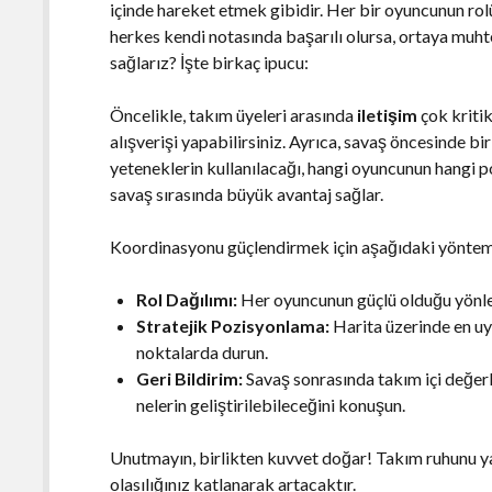
içinde hareket etmek gibidir. Her bir oyuncunun rolü
herkes kendi notasında başarılı olursa, ortaya muht
sağlarız? İşte birkaç ipucu:
Öncelikle, takım üyeleri arasında
iletişim
çok kritik
alışverişi yapabilirsiniz. Ayrıca, savaş öncesinde bi
yeteneklerin kullanılacağı, hangi oyuncunun hangi p
savaş sırasında büyük avantaj sağlar.
Koordinasyonu güçlendirmek için aşağıdaki yönteml
Rol Dağılımı:
Her oyuncunun güçlü olduğu yönler
Stratejik Pozisyonlama:
Harita üzerinde en uy
noktalarda durun.
Geri Bildirim:
Savaş sonrasında takım içi değerle
nelerin geliştirilebileceğini konuşun.
Unutmayın, birlikten kuvvet doğar! Takım ruhunu 
olasılığınız katlanarak artacaktır.