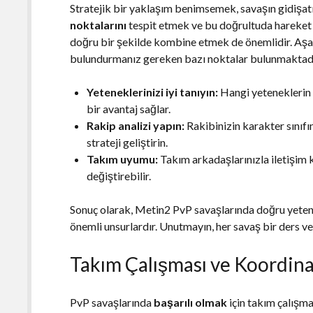
Stratejik bir yaklaşım benimsemek, savaşın gidişatı
noktalarını
tespit etmek ve bu doğrultuda hareket e
doğru bir şekilde kombine etmek de önemlidir. Aşağı
bulundurmanız gereken bazı noktalar bulunmaktad
Yeteneklerinizi iyi tanıyın:
Hangi yeteneklerin 
bir avantaj sağlar.
Rakip analizi yapın:
Rakibinizin karakter sınıf
strateji geliştirin.
Takım uyumu:
Takım arkadaşlarınızla iletişim k
değiştirebilir.
Sonuç olarak, Metin2 PvP savaşlarında doğru yetenek 
önemli unsurlardır. Unutmayın, her savaş bir ders ve h
Takım Çalışması ve Koordin
PvP savaşlarında
başarılı olmak
için takım çalışm