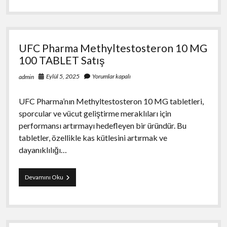
Cypionate
200
MG
10
ML
UFC Pharma Methyltestosteron 10 MG
Fiyat
100 TABLET Satış
Eylül 5, 2025
Yorumlar kapalı
admin
UFC Pharma’nın Methyltestosteron 10 MG tabletleri,
sporcular ve vücut geliştirme meraklıları için
performansı artırmayı hedefleyen bir üründür. Bu
tabletler, özellikle kas kütlesini artırmak ve
dayanıklılığı…
UFC
Devamını Oku
Pharma
Methyltestosteron
10
MG
100