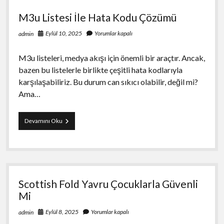
Motoru
M3u Listesi İle Hata Kodu Çözümü
Sıralamaları
Eylül 10, 2025
Yorumlar kapalı
admin
M3u listeleri, medya akışı için önemli bir araçtır. Ancak,
bazen bu listelerle birlikte çeşitli hata kodlarıyla
karşılaşabiliriz. Bu durum can sıkıcı olabilir, değil mi?
Ama…
M3u
Devamını Oku
Listesi
İle
Hata
Kodu
Çözümü
Scottish Fold Yavru Çocuklarla Güvenli
Mi
Eylül 8, 2025
Yorumlar kapalı
admin