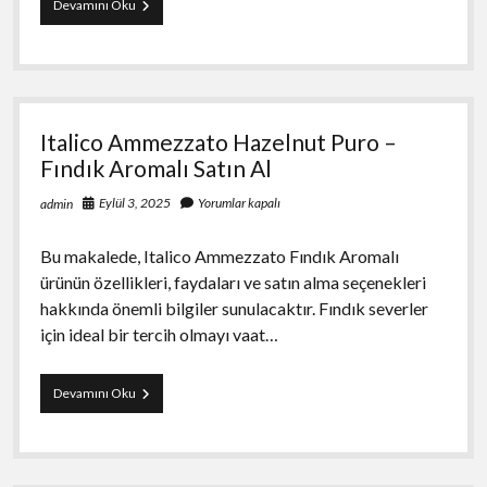
Pall
Devamını Oku
Mall
İthal
Sigara
Italico Ammezzato Hazelnut Puro –
Fındık Aromalı Satın Al
Eylül 3, 2025
Yorumlar kapalı
admin
Bu makalede, Italico Ammezzato Fındık Aromalı
ürünün özellikleri, faydaları ve satın alma seçenekleri
hakkında önemli bilgiler sunulacaktır. Fındık severler
için ideal bir tercih olmayı vaat…
Italico
Devamını Oku
Ammezzato
Hazelnut
Puro
–