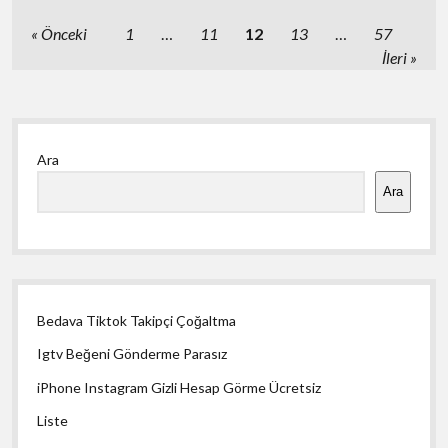
Fındık
Aromalı
Yazı
Önceki
1
…
11
12
13
…
57
Satın
sayfalaması
İleri
Al
Yan
Ara
Menü
Ara
Bedava Tiktok Takipçi Çoğaltma
Igtv Beğeni Gönderme Parasız
iPhone Instagram Gizli Hesap Görme Ücretsiz
Liste