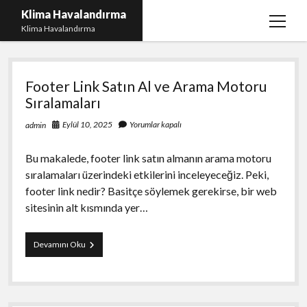
Klima Havalandırma
menüy
Klima Havalandırma
aç
Klima
Bedava Tiktok Takipçi Çoğaltma
Footer Link Satın Al ve Arama Motoru
Havalandırma
Igtv Beğeni Gönderme Parasız
Sıralamaları
iPhone Instagram Gizli Hesap Görme Ücretsiz
Eylül 10, 2025
Yorumlar kapalı
admin
Liste
Bu makalede, footer link satın almanın arama motoru
Sayfa Listesi
sıralamaları üzerindeki etkilerini inceleyeceğiz. Peki,
footer link nedir? Basitçe söylemek gerekirse, bir web
sitesinin alt kısmında yer…
Footer
Devamını Oku
Link
Satın
Al
ve
Arama