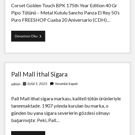
Corset Golden Touch BPK 175th Year Edition 40 Gr
Pipo Tütünü – Metal Kutulu Sancho Panza El Rey 50’s
Puro FREESHOP Cuaba 20 Aniversario (CDH)…
Web
Devamını Oku
sitesi,
planlı
bakımdan
geçiriliyor.
Pall Mall İthal Sigara
Eylül 3, 2025
Yorumlar kapalı
admin
Pall Mall ithal sigara markası, kaliteli tütün ürünleriyle
tanınmaktadır. 1907 yılında kurulan bu marka, o
günden bu yana sigara severlerin gözdesi olmayı
başarmıştır. Peki, Pall…