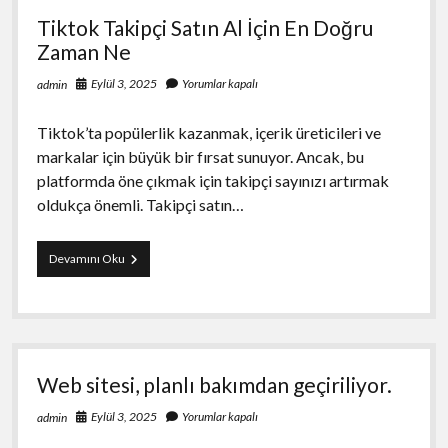
TABLET
Tiktok Takipçi Satın Al İçin En Doğru
Satış
Zaman Ne
Eylül 3, 2025
Yorumlar kapalı
admin
Tiktok’ta popülerlik kazanmak, içerik üreticileri ve
markalar için büyük bir fırsat sunuyor. Ancak, bu
platformda öne çıkmak için takipçi sayınızı artırmak
oldukça önemli. Takipçi satın…
Tiktok
Devamını Oku
Takipçi
Satın
Al
İçin
En
Doğru
Web sitesi, planlı bakımdan geçiriliyor.
Zaman
Ne
Eylül 3, 2025
Yorumlar kapalı
admin