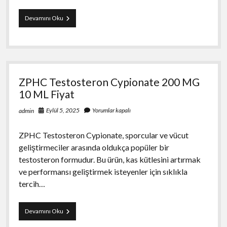
Overdose
Devamını Oku
Sustanon
10
ML
Satın
Al
ZPHC Testosteron Cypionate 200 MG
10 ML Fiyat
Eylül 5, 2025
Yorumlar kapalı
admin
ZPHC Testosteron Cypionate, sporcular ve vücut
geliştirmeciler arasında oldukça popüler bir
testosteron formudur. Bu ürün, kas kütlesini artırmak
ve performansı geliştirmek isteyenler için sıklıkla
tercih…
ZPHC
Devamını Oku
Testosteron