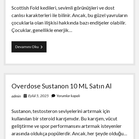
Scottish Fold kedileri, sevimli görünüşleri ve dost
canlısı karakterleri ile bilinir. Ancak, bu güzel yavruların
çocuklarla olan ilişkisi hakkında bazı endişeler olabilir.
Çocuklar, genellikle enerjik…
Scottish
Devamını Oku
Fold
Yavru
Çocuklarla
Güvenli
Mi
Overdose Sustanon 10 ML Satın Al
Eylül 5, 2025
Yorumlar kapalı
admin
Sustanon, testosteron seviyelerini artırmak için
kullanılan bir steroid karışımıdır. Bu karışım, vücut
geliştirme ve spor performansını artırmak isteyenler
arasında oldukça popülerdir. Ancak, her şeyde olduğu…