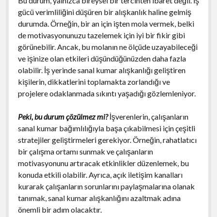
Bu durum, yalnızca bireysel bir tercihten ibaret değil. İş
gücü verimliliğini düşüren bir alışkanlık haline gelmiş
durumda. Örneğin, bir an için işten mola vermek, belki
de motivasyonunuzu tazelemek için iyi bir fikir gibi
görünebilir. Ancak, bu molanın ne ölçüde uzayabileceği
ve işinize olan etkileri düşündüğünüzden daha fazla
olabilir. İş yerinde sanal kumar alışkanlığı geliştiren
kişilerin, dikkatlerini toplamakta zorlandığı ve
projelere odaklanmada sıkıntı yaşadığı gözlemleniyor.
Peki, bu durum çözülmez mi?
İşverenlerin, çalışanların
sanal kumar bağımlılığıyla başa çıkabilmesi için çeşitli
stratejiler geliştirmeleri gerekiyor. Örneğin, rahatlatıcı
bir çalışma ortamı sunmak ve çalışanların
motivasyonunu artıracak etkinlikler düzenlemek, bu
konuda etkili olabilir. Ayrıca, açık iletişim kanalları
kurarak çalışanların sorunlarını paylaşmalarına olanak
tanımak, sanal kumar alışkanlığını azaltmak adına
önemli bir adım olacaktır.