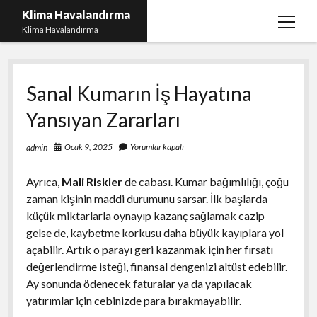
Klima Havalandırma
menüy
Klima Havalandırma
aç
Bedava Tiktok Takipçi Çoğaltma
Sanal Kumarın İş Hayatına
Igtv Beğeni Gönderme Parasız
Yansıyan Zararları
iPhone Instagram Gizli Hesap Görme Ücretsiz
Liste
Ocak 9, 2025
Yorumlar kapalı
admin
Sayfa Listesi
Ayrıca,
Mali Riskler
de cabası. Kumar bağımlılığı, çoğu
zaman kişinin maddi durumunu sarsar. İlk başlarda
küçük miktarlarla oynayıp kazanç sağlamak cazip
gelse de, kaybetme korkusu daha büyük kayıplara yol
açabilir. Artık o parayı geri kazanmak için her fırsatı
değerlendirme isteği, finansal dengenizi altüst edebilir.
Ay sonunda ödenecek faturalar ya da yapılacak
yatırımlar için cebinizde para bırakmayabilir.