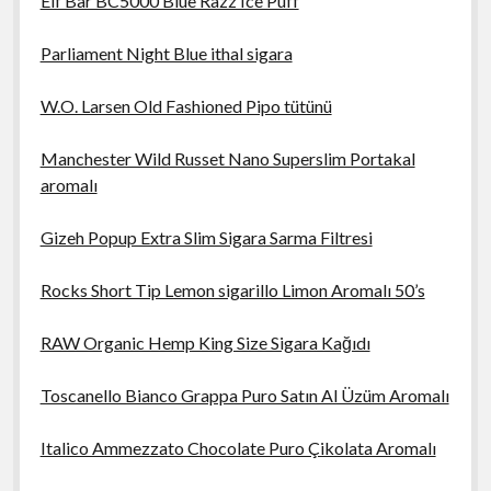
Elf Bar BC5000 Blue Razz Ice Puff
Parliament Night Blue ithal sigara
W.O. Larsen Old Fashioned Pipo tütünü
Manchester Wild Russet Nano Superslim Portakal
aromalı
Gizeh Popup Extra Slim Sigara Sarma Filtresi
Rocks Short Tip Lemon sigarillo Limon Aromalı 50’s
RAW Organic Hemp King Size Sigara Kağıdı
Toscanello Bianco Grappa Puro Satın Al Üzüm Aromalı
Italico Ammezzato Chocolate Puro Çikolata Aromalı