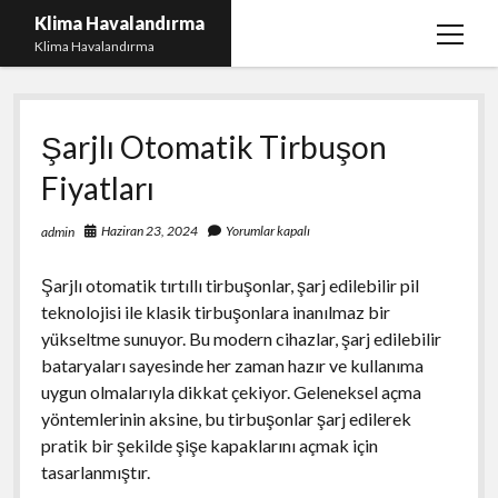
Klima Havalandırma
menüy
Klima Havalandırma
aç
Bedava Tiktok Takipçi Çoğaltma
Şarjlı Otomatik Tirbuşon
Igtv Beğeni Gönderme Parasız
Fiyatları
iPhone Instagram Gizli Hesap Görme Ücretsiz
Liste
Haziran 23, 2024
Yorumlar kapalı
admin
Sayfa Listesi
Şarjlı otomatik tırtıllı tirbuşonlar, şarj edilebilir pil
teknolojisi ile klasik tirbuşonlara inanılmaz bir
yükseltme sunuyor. Bu modern cihazlar, şarj edilebilir
bataryaları sayesinde her zaman hazır ve kullanıma
uygun olmalarıyla dikkat çekiyor. Geleneksel açma
yöntemlerinin aksine, bu tirbuşonlar şarj edilerek
pratik bir şekilde şişe kapaklarını açmak için
tasarlanmıştır.