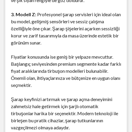
ve şık siyah rengiyle de göz doldurur.
3. Modell Z:
Profesyonel şarap servisleri için ideal olan
bu model, gelişmiş sensörleri ve sessiz çalışma
özelliğiyle öne çıkar. Şarap şişelerini açarken sessizliği
korur ve zarif tasarımıyla da masa üzerinde estetik bir
görünüm sunar.
Fiyatlar konusunda ise geniş bir yelpaze mevcuttur.
Başlangıç seviyesinden premium segmente kadar farklı
fiyat aralıklarında tirbuşon modelleri bulunabilir.
Önemli olan, ihtiyaçlarınıza ve bütçenize en uygun olanı
seçmektir.
Şarap keyfinizi artırmak ve şarap açma deneyimini
zahmetsiz hale getirmek için şarjlı otomatik
tirbuşonlar harika bir seçenektir. Modern teknoloji ile
birleşen bu pratik cihazlar, şarap tutkunlarının
vazgeçilmezi olmaya adaydır.