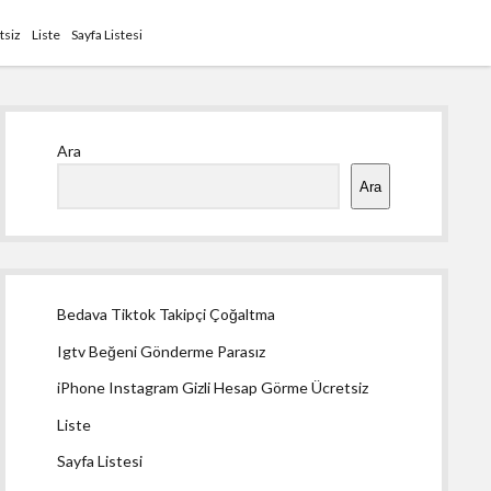
tsiz
Liste
Sayfa Listesi
Yan
Ara
Menü
Ara
Bedava Tiktok Takipçi Çoğaltma
Igtv Beğeni Gönderme Parasız
iPhone Instagram Gizli Hesap Görme Ücretsiz
Liste
Sayfa Listesi