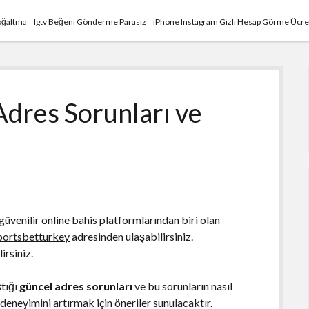
Çoğaltma
Igtv Beğeni Gönderme Parasız
iPhone Instagram Gizli Hesap Görme Ücre
Adres Sorunları ve
 güvenilir online bahis platformlarından biri olan
sportsbetturkey
adresinden ulaşabilirsiniz.
irsiniz.
ştığı
güncel adres sorunları
ve bu sorunların nasıl
 deneyimini artırmak için öneriler sunulacaktır.