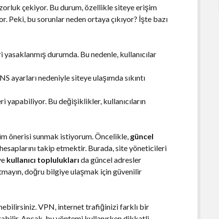
orluk çekiyor. Bu durum, özellikle siteye erişim
or. Peki, bu sorunlar neden ortaya çıkıyor? İşte bazı
ri yasaklanmış durumda. Bu nedenle, kullanıcılar
NS ayarları nedeniyle siteye ulaşımda sıkıntı
i yapabiliyor. Bu değişiklikler, kullanıcıların
züm önerisi sunmak istiyorum. Öncelikle,
güncel
esaplarını takip etmektir. Burada, site yöneticileri
ve
kullanıcı toplulukları
da güncel adresler
tmayın, doğru bilgiye ulaşmak için güvenilir
bilirsiniz. VPN, internet trafiğinizi farklı bir
rabilir. Ancak, bu yöntemi kullanırken dikkatli