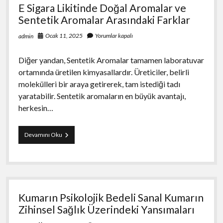
E Sigara Likitinde Doğal Aromalar ve
Sentetik Aromalar Arasındaki Farklar
Ocak 11, 2025
Yorumlar kapalı
admin
Diğer yandan, Sentetik Aromalar tamamen laboratuvar
ortamında üretilen kimyasallardır. Üreticiler, belirli
molekülleri bir araya getirerek, tam istediği tadı
yaratabilir. Sentetik aromaların en büyük avantajı,
herkesin…
E
Devamını Oku
Sigara
Likitinde
Doğal
Aromalar
ve
Sentetik
Kumarın Psikolojik Bedeli Sanal Kumarın
Aromalar
Arasındaki
Zihinsel Sağlık Üzerindeki Yansımaları
Farklar