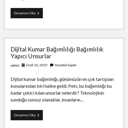
Dijital
Devamını Oku
Kumar
Bağımlılıkla
Mücadelede
İlk
Adımlar
Dijital Kumar Bağımlılığı Bağımlılık
Yapıcı Unsurlar
Ocak 10, 2025
Yorumlar kapalı
admin
Dijital kumar bağımlılığı, günümüzün en çok tartışılan
konularından biri haline geldi. Peki, bu bağımlılığı bu
kadar çekici kılan unsurlar nelerdir? Teknolojinin
sunduğu sonsuz olanaklar, insanların…
Dijital
Devamını Oku
Kumar
Bağımlılığı