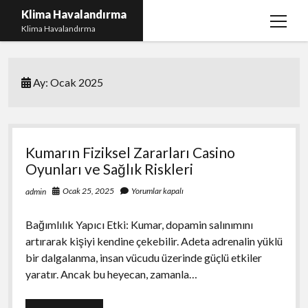
Klima Havalandırma
menüy
Klima Havalandırma
aç
Bedava Tiktok Takipçi Çoğaltma
Ay:
Ocak 2025
Igtv Beğeni Gönderme Parasız
iPhone Instagram Gizli Hesap Görme Ücretsiz
Liste
Kumarın Fiziksel Zararları Casino
Sayfa Listesi
Oyunları ve Sağlık Riskleri
Ocak 25, 2025
Yorumlar kapalı
admin
Bağımlılık Yapıcı Etki: Kumar, dopamin salınımını
artırarak kişiyi kendine çekebilir. Adeta adrenalin yüklü
bir dalgalanma, insan vücudu üzerinde güçlü etkiler
yaratır. Ancak bu heyecan, zamanla…