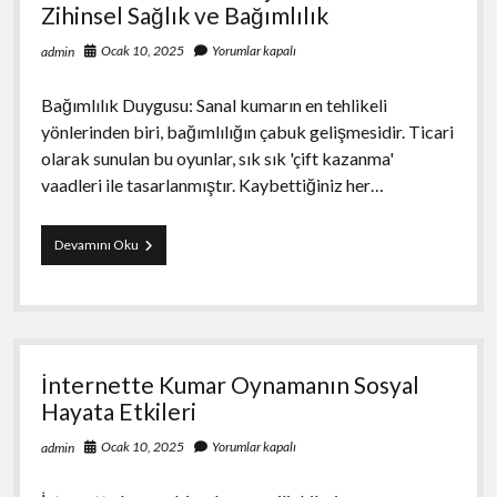
Zihinsel Sağlık ve Bağımlılık
Ocak 10, 2025
Yorumlar kapalı
admin
Bağımlılık Duygusu: Sanal kumarın en tehlikeli
yönlerinden biri, bağımlılığın çabuk gelişmesidir. Ticari
olarak sunulan bu oyunlar, sık sık 'çift kazanma'
vaadleri ile tasarlanmıştır. Kaybettiğiniz her…
Sanal
Devamını Oku
Kumarın
Psikolojik
Etkileri
Zihinsel
Sağlık
ve
İnternette Kumar Oynamanın Sosyal
Bağımlılık
Hayata Etkileri
Ocak 10, 2025
Yorumlar kapalı
admin