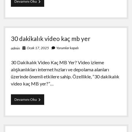
Kumarın
Devamını Oku
Fiziksel
Zararları
Casino
Oyunları
ve
Sağlık
30 dakikalık video kaç mb yer
Riskleri
Ocak 17, 2025
Yorumlar kapalı
admin
30 Dakikalık Video Kaç MB Yer? Video izleme
alışkanlıkları internet hızları ve depolama alanları
üzerinde önemli etkilere sahip. Özellikle, “30 dakikalık
video kaç MB yer?”…
30
Devamını Oku
dakikalık
video
kaç
mb
yer