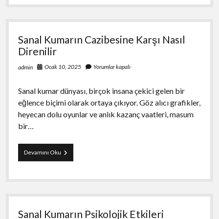
Bağımlılık
Yapıcı
Unsurlar
Sanal Kumarın Cazibesine Karşı Nasıl
Direnilir
Ocak 10, 2025
Yorumlar kapalı
admin
Sanal kumar dünyası, birçok insana çekici gelen bir
eğlence biçimi olarak ortaya çıkıyor. Göz alıcı grafikler,
heyecan dolu oyunlar ve anlık kazanç vaatleri, masum
bir…
Sanal
Devamını Oku
Kumarın
Cazibesine
Karşı
Nasıl
Direnilir
Sanal Kumarın Psikolojik Etkileri