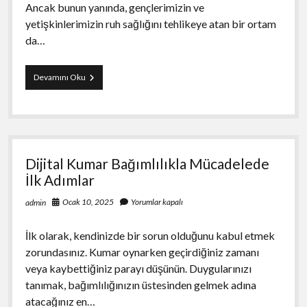
Ancak bunun yanında, gençlerimizin ve
yetişkinlerimizin ruh sağlığını tehlikeye atan bir ortam
da…
Kumar
Devamını Oku
Bağımlılığı
ve
Toplumsal
Etkileri
Dijital
Çağda
Dijital Kumar Bağımlılıkla Mücadelede
Kaybedilen
Değerler
İlk Adımlar
Ocak 10, 2025
Yorumlar kapalı
admin
İlk olarak, kendinizde bir sorun olduğunu kabul etmek
zorundasınız. Kumar oynarken geçirdiğiniz zamanı
veya kaybettiğiniz parayı düşünün. Duygularınızı
tanımak, bağımlılığınızın üstesinden gelmek adına
atacağınız en…