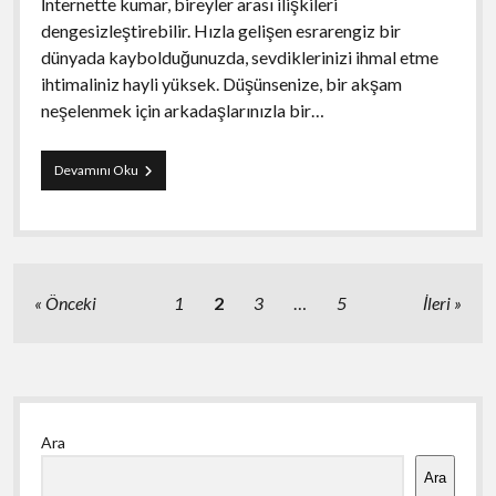
İnternette kumar, bireyler arası ilişkileri
dengesizleştirebilir. Hızla gelişen esrarengiz bir
dünyada kaybolduğunuzda, sevdiklerinizi ihmal etme
ihtimaliniz hayli yüksek. Düşünsenize, bir akşam
neşelenmek için arkadaşlarınızla bir…
İnternette
Devamını Oku
Kumar
Oynamanın
Sosyal
Hayata
Etkileri
Yazı
Önceki
1
2
3
…
5
İleri
sayfalaması
Yan
Ara
Menü
Ara