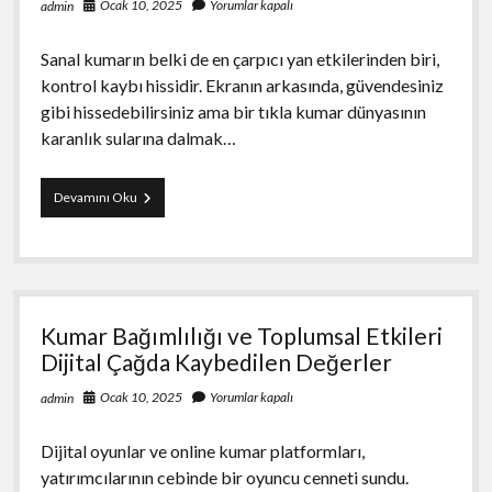
Ocak 10, 2025
Yorumlar kapalı
admin
Sanal kumarın belki de en çarpıcı yan etkilerinden biri,
kontrol kaybı hissidir. Ekranın arkasında, güvendesiniz
gibi hissedebilirsiniz ama bir tıkla kumar dünyasının
karanlık sularına dalmak…
Kumarın
Devamını Oku
Psikolojik
Bedeli
Sanal
Kumarın
Zihinsel
Sağlık
Kumar Bağımlılığı ve Toplumsal Etkileri
Üzerindeki
Yansımaları
Dijital Çağda Kaybedilen Değerler
Ocak 10, 2025
Yorumlar kapalı
admin
Dijital oyunlar ve online kumar platformları,
yatırımcılarının cebinde bir oyuncu cenneti sundu.