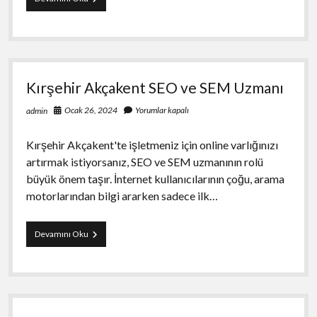
DDoS
Resilience
in
the
Financial
Services
Kırşehir Akçakent SEO ve SEM Uzmanı
Sector
Ocak 26, 2024
Yorumlar kapalı
admin
Kırşehir Akçakent'te işletmeniz için online varlığınızı
artırmak istiyorsanız, SEO ve SEM uzmanının rolü
büyük önem taşır. İnternet kullanıcılarının çoğu, arama
motorlarından bilgi ararken sadece ilk…
Kırşehir
Devamını Oku
Akçakent
SEO
ve
SEM
Uzmanı