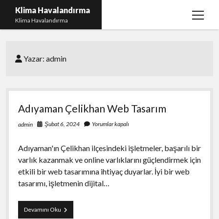
Klima Havalandırma
menüy
Klima Havalandırma
aç
Bedava Tiktok Takipçi Çoğaltma
Yazar:
admin
Igtv Beğeni Gönderme Parasız
iPhone Instagram Gizli Hesap Görme Ücretsiz
Liste
Adıyaman Çelikhan Web Tasarım
Sayfa Listesi
Şubat 6, 2024
Yorumlar kapalı
admin
Adıyaman'ın Çelikhan ilçesindeki işletmeler, başarılı bir
varlık kazanmak ve online varlıklarını güçlendirmek için
etkili bir web tasarımına ihtiyaç duyarlar. İyi bir web
tasarımı, işletmenin dijital…
Adıyaman
Devamını Oku
Çelikhan