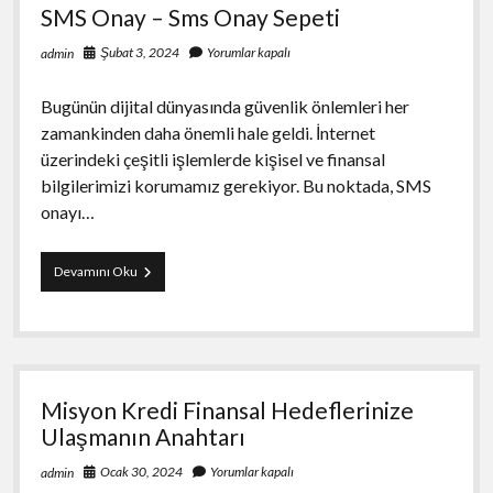
SMS Onay – Sms Onay Sepeti
Şubat 3, 2024
Yorumlar kapalı
admin
Bugünün dijital dünyasında güvenlik önlemleri her
zamankinden daha önemli hale geldi. İnternet
üzerindeki çeşitli işlemlerde kişisel ve finansal
bilgilerimizi korumamız gerekiyor. Bu noktada, SMS
onayı…
SMS
Devamını Oku
Onay
–
Sms
Onay
Sepeti
Misyon Kredi Finansal Hedeflerinize
Ulaşmanın Anahtarı
Ocak 30, 2024
Yorumlar kapalı
admin