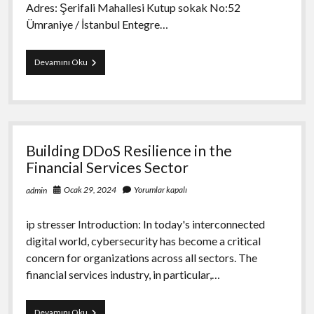
Adres: Şerifali Mahallesi Kutup sokak No:52
Ümraniye / İstanbul Entegre…
Direnç
Devamını Oku
Çeşitliliği
İle
Entegre
Dünyası
Endüstriyel
Uygulamalarda
Building DDoS Resilience in the
Mükemmel
Performans
Financial Services Sector
Sunuyor
Ocak 29, 2024
Yorumlar kapalı
admin
ip stresser Introduction: In today's interconnected
digital world, cybersecurity has become a critical
concern for organizations across all sectors. The
financial services industry, in particular,…
Building
Devamını Oku