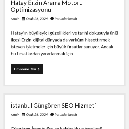
Hatay Erzin Arama Motoru
Optimizasyonu
Ocak 26, 2024
Yorumlar kapalı
admin
Hatay'ın büyüleyici güzellikleri ve tarihi dokusuyla ünlü
ilçesi Erzin, dijital dünyada da varlığını hissettirmek
isteyen işletmeler için büyük fırsatlar sunuyor. Ancak,
bu fırsatlardan yararlanmak için…
Hatay
Devamını Oku
Erzin
Arama
Motoru
Optimizasyonu
İstanbul Güngören SEO Hizmeti
Ocak 26, 2024
Yorumlar kapalı
admin
Güngören, İstanbul'un en kalabalık ve hareketli