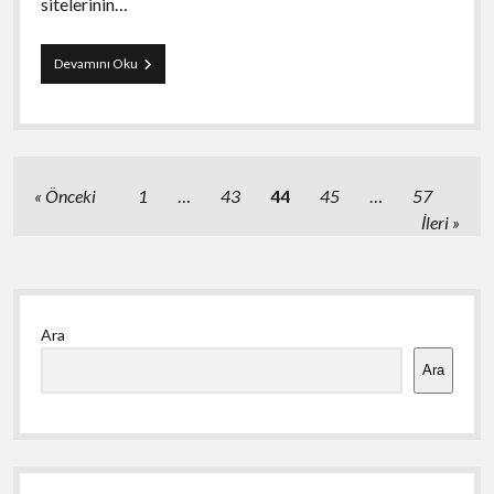
sitelerinin…
Gümüşhane
Devamını Oku
Torul
SEO
Ajansı
Yazı
Önceki
1
…
43
44
45
…
57
sayfalaması
İleri
Yan
Ara
Menü
Ara