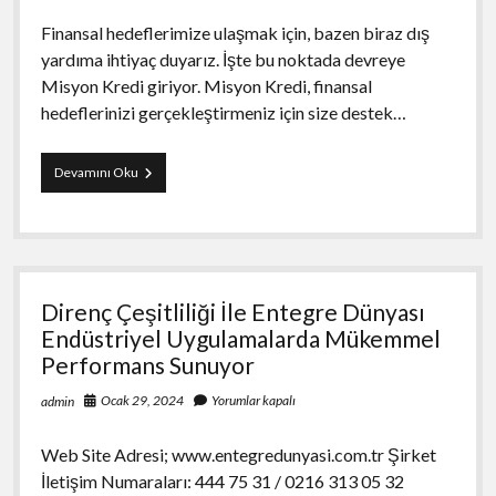
Finansal hedeflerimize ulaşmak için, bazen biraz dış
yardıma ihtiyaç duyarız. İşte bu noktada devreye
Misyon Kredi giriyor. Misyon Kredi, finansal
hedeflerinizi gerçekleştirmeniz için size destek…
Misyon
Devamını Oku
Kredi
Finansal
Hedeflerinize
Ulaşmanın
Anahtarı
Direnç Çeşitliliği İle Entegre Dünyası
Endüstriyel Uygulamalarda Mükemmel
Performans Sunuyor
Ocak 29, 2024
Yorumlar kapalı
admin
Web Site Adresi; www.entegredunyasi.com.tr Şirket
İletişim Numaraları: 444 75 31 / 0216 313 05 32