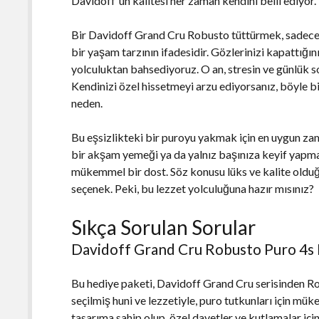
Davidoff'un kalitesi her zaman kendini belli ediyor.
Bir Davidoff Grand Cru Robusto tüttürmek, sadece 
bir yaşam tarzının ifadesidir. Gözlerinizi kapattığın
yolculuktan bahsediyoruz. O an, stresin ve günlük 
Kendinizi özel hissetmeyi arzu ediyorsanız, böyle bi
neden.
Bu eşsizlikteki bir puroyu yakmak için en uygun za
bir akşam yemeği ya da yalnız başınıza keyif yap
mükemmel bir dost. Söz konusu lüks ve kalite oldu
seçenek. Peki, bu lezzet yolculuğuna hazır mısınız?
Sıkça Sorulan Sorular
Davidoff Grand Cru Robusto Puro 4s 
Bu hediye paketi, Davidoff Grand Cru serisinden R
seçilmiş huni ve lezzetiyle, puro tutkunları için mük
tasarıma sahip olup, özel davetler ve kutlamalar için