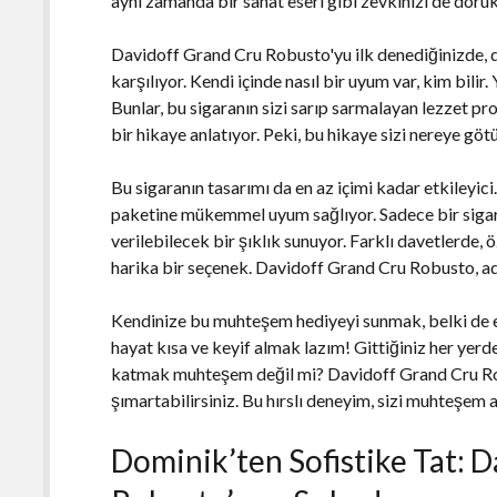
aynı zamanda bir sanat eseri gibi zevkinizi de doruk
Davidoff Grand Cru Robusto'yu ilk denediğinizde, d
karşılıyor. Kendi içinde nasıl bir uyum var, kim bil
Bunlar, bu sigaranın sizi sarıp sarmalayan lezzet pro
bir hikaye anlatıyor. Peki, bu hikaye sizi nereye gö
Bu sigaranın tasarımı da en az içimi kadar etkileyici.
paketine mükemmel uyum sağlıyor. Sadece bir sigar
verilebilecek bir şıklık sunuyor. Farklı davetlerde, 
harika bir seçenek. Davidoff Grand Cru Robusto, ade
Kendinize bu muhteşem hediyeyi sunmak, belki de e
hayat kısa ve keyif almak lazım! Gittiğiniz her yer
katmak muhteşem değil mi? Davidoff Grand Cru Rob
şımartabilirsiniz. Bu hırslı deneyim, sizi muhteşem a
Dominik’ten Sofistike Tat: 