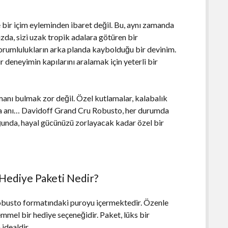
bir içim eyleminden ibaret değil. Bu, aynı zamanda
ızda, sizi uzak tropik adalara götüren bir
sorumlulukların arka planda kaybolduğu bir devinim.
r deneyimin kapılarını aralamak için yeterli bir
manı bulmak zor değil. Özel kutlamalar, kalabalık
ma anı… Davidoff Grand Cru Robusto, her durumda
ğunda, hayal gücünüzü zorlayacak kadar özel bir
Hediye Paketi Nedir?
obusto formatındaki puroyu içermektedir. Özenle
emmel bir hediye seçeneğidir. Paket, lüks bir
 idealdir.