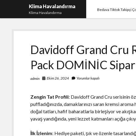
Klima Havalandırma
Bedava Tiktok Takipçi 
Klima Havalandırma
Davidoff Grand Cru R
Pack DOMİNİC Sipar
Ekim 26, 2024
Yorumlar kapalı
admin
Zengin Tat Profili
: Davidoff Grand Cru serisinin öze
puffladığınızda, damaklarınızı saran kremsi aroma 
doğal tatları, hafif baharatlarla birleşiyor ve akış
yavaş yandığında, yeni lezzet katmanları açığa çıkıy
İlk İzlenim
: Hediye paketi, şık ve özenle tasarlandığ