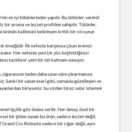
 en iyi tütünlerinden yapılır. Bu tütünler, verimli
z bir aroma ve lezzet profiline sahiptir. Tütünler,
ai ürünün kalitesini belirleyen kritik bir rol oynar.
ık örneğidir. İlk nefeste karşınıza çıkan kremsi
ırakır. Her nefeste yeni bir yüz keşfettiğinizi
ınızı tazeliyor, yeni bir tat katmanı sunuyor.
, sigaranızın tadını daha uzun süre çıkarmanıza
iz. Sanki bir sanat eseri gibi, zamanla güzelleşen ve
rayanlardan biriyseniz, bu sizden biraz sabır istemek
mmel işçilik göz önüne serilir. Her detay, özel bir
görsel bir şölen sunan bu ürün, sadece lezzet değil,
f Grand Cru Robusto sadece bir cigar değil, aynı