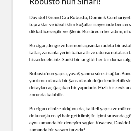
Robusto’nun Sırları!
Davidoff Grand Cru Robusto, Dominik Cumhuriyeti'nin
topraklar ve ideal iklim koşulları sayesinde benzersi
dikkatlice seçilir ve işlenir. Bu sürecin her adımı, nih
Bu cigar, denge ve harmoni açısından adeta bir ustal
tatlar, zamanla yerini baharatlı ve odunsu notalara b
hissedeceksiniz. Sanki bir sır gibi, her bir duman alg
Robusto’nun yapısı, yavaş yanma süresi sağlar. Bunu
yardımcı olacak bir şans olarak değerlendirebilirsin
detayları açığa çıkan bir yapıdadır. Hızlı bir zevk a
zorunda kalabilir.
Bu cigarı elinize aldığınızda, kaliteli yapısı ve müke
dokunuşla en iyi hale getirilmiştir. İçimi sırasında, 
aynı zamanda bir deneyim sağlar. Kısacası, Davidof
zamanda bir yaşam tarzıdır!