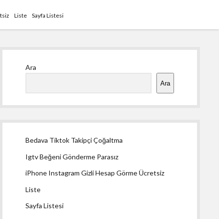
tsiz
Liste
Sayfa Listesi
Yan
Ara
Menü
Ara
Bedava Tiktok Takipçi Çoğaltma
Igtv Beğeni Gönderme Parasız
iPhone Instagram Gizli Hesap Görme Ücretsiz
Liste
Sayfa Listesi