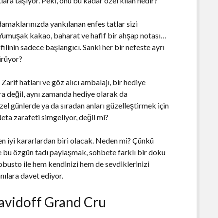
lara taşıyor. Peki, onu bu kadar özel kılan nedir?
amaklarınızda yankılanan enfes tatlar sizi
ir. Yumuşak kakao, baharat ve hafif bir ahşap notası…
filinin sadece başlangıcı. Sanki her bir nefeste ayrı
türüyor?
 Zarif hatları ve göz alıcı ambalajı, bir hediye
a değil, aynı zamanda hediye olarak da
özel günlerde ya da sıradan anları güzelleştirmek için
ta zarafeti simgeliyor, değil mi?
n iyi kararlardan biri olacak. Neden mi? Çünkü
de bu özgün tadı paylaşmak, sohbete farklı bir doku
usto ile hem kendinizi hem de sevdiklerinizi
nılara davet ediyor.
Davidoff Grand Cru