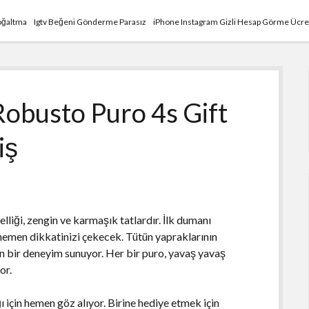
Çoğaltma
Igtv Beğeni Gönderme Parasız
iPhone Instagram Gizli Hesap Görme Ücre
obusto Puro 4s Gift
iş
lliği, zengin ve karmaşık tatlardır. İlk dumanı
hemen dikkatinizi çekecek. Tütün yapraklarının
kan bir deneyim sunuyor. Her bir puro, yavaş yavaş
or.
ı için hemen göz alıyor. Birine hediye etmek için