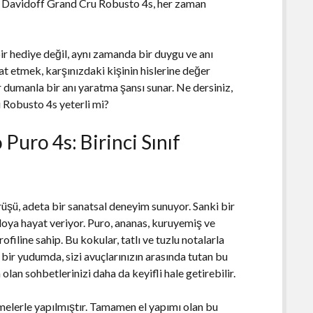
iz. Davidoff Grand Cru Robusto 4s, her zaman
r hediye değil, aynı zamanda bir duygu ve anı
at etmek, karşınızdaki kişinin hislerine değer
 dumanla bir anı yaratma şansı sunar. Ne dersiniz,
 Robusto 4s yeterli mi?
uro 4s: Birinci Sınıf
üşü, adeta bir sanatsal deneyim sunuyor. Sanki bir
bloya hayat veriyor. Puro, ananas, kuruyemiş ve
filine sahip. Bu kokular, tatlı ve tuzlu notalarla
 bir yudumda, sizi avuçlarınızın arasında tutan bu
an sohbetlerinizi daha da keyifli hale getirebilir.
emelerle yapılmıştır. Tamamen el yapımı olan bu