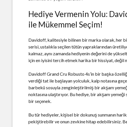
Hediye Vermenin Yolu: Davi
ile Mükemmel Seçim!
Davidoff, kalitesiyle bilinen bir marka olarak, her 
serisi, ustalıkla seçilen tütün yapraklarından üretili
kalmaz, aynı zamanda hediyenin değerini de yükselt
için en iyisini tercih etmek harika bir hissiyat, değil 
Davidoff Grand Cru Robusto 4s’in bir başka özelliği
verdiği tat ile başlayan yolculuk, kalp notasına geç
barbekü sosuyla zenginleştirilmiş bir akşam yemeğ
noktasına ulaştırıyor. Bu hediye, bir akşam yemeği
bir seçenek.
Bu tür hediyeler, kişisel bir dokunuş sunmanın harika 
pekiştirebilir ve onun zevkine hitap edebilirsiniz. B