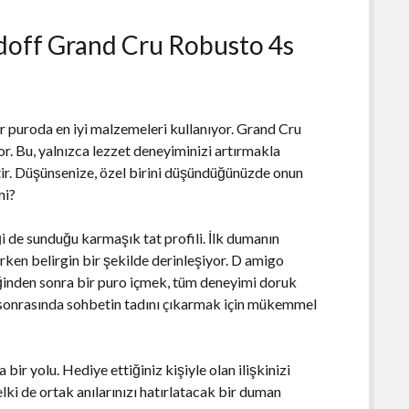
doff Grand Cru Robusto 4s
bir puroda en iyi malzemeleri kullanıyor. Grand Cru
yor. Bu, yalnızca lezzet deneyiminizi artırmakla
ir. Düşünsenize, özel birini düşündüğünüzde onun
mi?
 de sunduğu karmaşık tat profili. İlk dumanın
erken belirgin bir şekilde derinleşiyor. D amigo
inden sonra bir puro içmek, tüm deneyimi doruk
 sonrasında sohbetin tadını çıkarmak için mükemmel
bir yolu. Hediye ettiğiniz kişiyle olan ilişkinizi
elki de ortak anılarınızı hatırlatacak bir duman