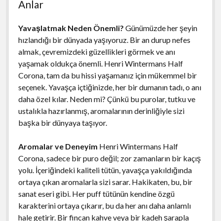
Anlar
Yavaşlatmak Neden Önemli?
Günümüzde her şeyin
hızlandığı bir dünyada yaşıyoruz. Bir an durup nefes
almak, çevremizdeki güzellikleri görmek ve anı
yaşamak oldukça önemli. Henri Wintermans Half
Corona, tam da bu hissi yaşamanız için mükemmel bir
seçenek. Yavaşça içtiğinizde, her bir dumanın tadı, o anı
daha özel kılar. Neden mi? Çünkü bu purolar, tutku ve
ustalıkla hazırlanmış, aromalarının derinliğiyle sizi
başka bir dünyaya taşıyor.
Aromalar ve Deneyim
Henri Wintermans Half
Corona, sadece bir puro değil; zor zamanların bir kaçış
yolu. İçeriğindeki kaliteli tütün, yavaşça yakıldığında
ortaya çıkan aromalarla sizi sarar. Hakikaten, bu, bir
sanat eseri gibi. Her puff tütünün kendine özgü
karakterini ortaya çıkarır, bu da her anı daha anlamlı
hale getirir. Bir fincan kahve veya bir kadeh şarapla