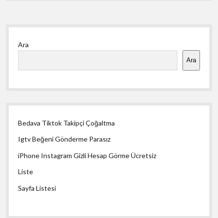
Yan
Ara
Menü
Ara
Bedava Tiktok Takipçi Çoğaltma
Igtv Beğeni Gönderme Parasız
iPhone Instagram Gizli Hesap Görme Ücretsiz
Liste
Sayfa Listesi