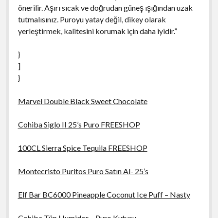
önerilir. Aşırı sıcak ve doğrudan güneş ışığından uzak
tutmalısınız. Puroyu yatay değil, dikey olarak
yerleştirmek, kalitesini korumak için daha iyidir.”
}
]
}
Marvel Double Black Sweet Chocolate
Cohiba Siglo II 25’s Puro FREESHOP
100CL Sierra Spice Tequila FREESHOP
Montecristo Puritos Puro Satın Al- 25’s
Elf Bar BC6000 Pineapple Coconut Ice Puff – Nasty
Cohiba Tüp Humidor – Puro Kutusu