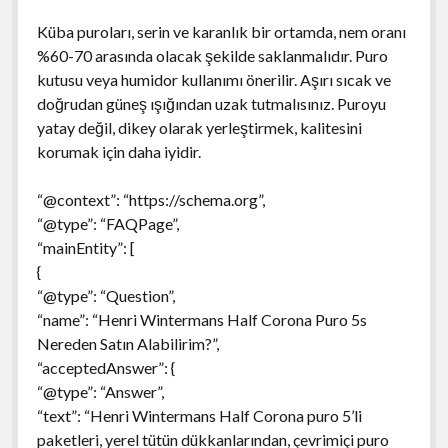
Küba puroları, serin ve karanlık bir ortamda, nem oranı
%60-70 arasında olacak şekilde saklanmalıdır. Puro
kutusu veya humidor kullanımı önerilir. Aşırı sıcak ve
doğrudan güneş ışığından uzak tutmalısınız. Puroyu
yatay değil, dikey olarak yerleştirmek, kalitesini
korumak için daha iyidir.
“@context”: “https://schema.org”,
“@type”: “FAQPage”,
“mainEntity”: [
{
“@type”: “Question”,
“name”: “Henri Wintermans Half Corona Puro 5s
Nereden Satın Alabilirim?”,
“acceptedAnswer”: {
“@type”: “Answer”,
“text”: “Henri Wintermans Half Corona puro 5’li
paketleri, yerel tütün dükkanlarından, çevrimiçi puro