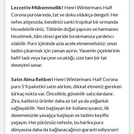
Lezzette Mükemmellik!
Henri Wintermans Half
Corona purolarında, tat ve doku oldukça dengeli. Her
nefes alışınızda, kendinizi sanki tropikal bir ormanda
hissedebilirsiniz. Tütünün doğal yapısını ve harmanını
hissetmek, tüm stresi geride bırakmanıza yardımcı
olabilir. Puro içiminde asla acele etmemelisiniz; onun
tadını çıkarmak için zaman ayırın. Yasemin çiçeklerinin
hafif tadı veya tarçının sıcaklığı, size tam bir tat
deneyimi sunar.
Satın Alma Rehberi
Henri Wintermans Half Corona
puro 5'li paketini satın alırken, dikkat etmeniz gereken
birkaç nokta var. Öncelikle, güvenilir satıcılardanır.
Zira, kalitesiz ürünler daha az tat ya da yoğunluk
sağlayabilir. Yeni başlayan bir kullanıcıysanız, ilk
denemenizde yavaşça başlayın ve tadımı keyifle
yaşayın. Her pürüzsüz nefeste, bu harika puro
dünyasına daha da bağlanacağınızı garanti ediyorum!