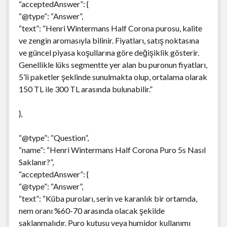
“acceptedAnswer”: {
“@type”: “Answer”,
“text”: “Henri Wintermans Half Corona purosu, kalite
ve zengin aromasıyla bilinir. Fiyatları, satış noktasına
ve güncel piyasa koşullarına göre değişiklik gösterir.
Genellikle lüks segmentte yer alan bu puronun fiyatları,
5’li paketler şeklinde sunulmakta olup, ortalama olarak
150 TL ile 300 TL arasında bulunabilir.”
},
“@type”: “Question”,
“name”: “Henri Wintermans Half Corona Puro 5s Nasıl
Saklanır?”,
“acceptedAnswer”: {
“@type”: “Answer”,
“text”: “Küba puroları, serin ve karanlık bir ortamda,
nem oranı %60-70 arasında olacak şekilde
saklanmalıdır. Puro kutusu veya humidor kullanımı