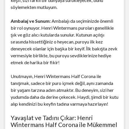
keşfi, sizi farklı bir dünyaya sürükleyecek, bunu
söylemekten mutluyum.
Ambalaj ve Sunum:
Ambalajı da seçiminizde önemli
bir rol oynuyor. Henri Wintermans puroları genellikle
şık ve göz alıcı kutularda sunulur. Kutunun açılışı
sırasında hissettiğiniz o heyecan, puroyu ilk kez
deneyecek olanlar için başka bir keyif. İlk bakışta zevk
vermesiyle birlikte, bu puroyu sevdiklerinize hediye
etmek de harika bir fikir!
Unutmayın, Henri Wintermans Half Corona ile
tanışmak, sadece bir puro içmek değil, aynı zamanda
bir yaşam tarzına adım atmaktır. Bu deneyim, sizi her
yudumda daha da derine çekecek. Haydi, şimdi bir kutu
alıp kendinizi bu keyfin tadına varmaya hazırlayın!
Yavaşlat ve Tadını Çıkar: Henri
Wintermans Half Corona ile Mükemmel