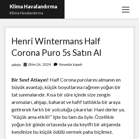
Klima Havalandırma
menüy
Klima Havalandırma
aç
Bedava Tiktok Takipçi Çoğaltma
Henri Wintermans Half
Igtv Beğeni Gönderme Parasız
Corona Puro 5s Satın Al
iPhone Instagram Gizli Hesap Görme Ücretsiz
Liste
Ekim 26, 2024
Yorumlar kapalı
admin
Sayfa Listesi
Bir Sınıf Atlayın!
Half Corona purolarını almanın en
büyük avantajı, küçük boyutlarına rağmen yoğun bir
tat sunmalarıdır. Kısa bir süre içinde size zengin
aromaları, ahşap, baharat ve hafif tatlılıkla bir araya
getirerek farklı bir yolculuğa çıkarırlar. Hani derler ya,
“Küçük ama etkili!” işte bu tam da öyle. Özellikle
yoğun bir günün ortasında ya da keyifli bir akşamda
kendinize bu küçük ödülü vermek paha biçilmez.