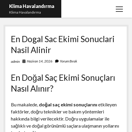
Klima Havalandırma
menüy
Klima Havalandırma
aç
Bedava Tiktok Takipçi Çoğaltma
En Dogal Sac Ekimi Sonuclari
Igtv Beğeni Gönderme Parasız
Nasil Alinir
iPhone Instagram Gizli Hesap Görme Ücretsiz
Liste
Haziran 14, 2026
Yorum Bırak
admin
Sayfa Listesi
En Doğal Saç Ekimi Sonuçları
Nasıl Alınır?
Bu makalede,
doğal saç ekimi sonuçlarını
etkileyen
faktörler, doğru teknikler ve bakım yöntemleri
hakkında bilgi verilecektir. Doğru uygulamalar ile
sağlıklı ve doğal görünümlü saçlara ulaşmanın yollarını