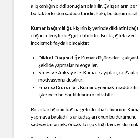
alışkanlığın ciddi sonuçları olabilir. Çalışanların
per
bu faktörlerden sadece biridir. Peki, bu durum nası
Kumar bağımlılığı,
kişinin iş yerinde dikkatini dağ
düşünceleriyle meşgul olabilirler. Bu da, işteki
verim
incelemek faydalı olacaktır:
Dikkat Dağınıklığı:
Kumar düşünceleri, çalışanlar
şekilde yapmalarını engeller.
Stres ve Anksiyete:
Kumar kayıpları, çalışanları
motivasyonu düşürür.
Finansal Sorunlar:
Kumar oynamak, maddi sıkıntı
işlerine olan bağlılıklarını azaltabilir.
Bir arkadaşımın başına gelenleri hatırlıyorum. Kum
yapmaya başladı. İş arkadaşları onun bu durumunu f
sadece bir örnek. Ancak, birçok kişi benzer durumla