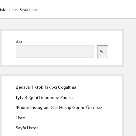
tsiz
Liste
Sayfa Listesi
Yan
Ara
Menü
Ara
Bedava Tiktok Takipçi Çoğaltma
Igtv Beğeni Gönderme Parasız
iPhone Instagram Gizli Hesap Görme Ücretsiz
Liste
Sayfa Listesi