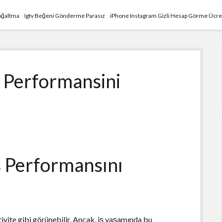
Çoğaltma
Igtv Beğeni Gönderme Parasız
iPhone Instagram Gizli Hesap Görme Ücre
 Performansini
 Performansını
ktivite gibi görünebilir. Ancak, iş yaşamında bu