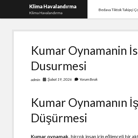
Klima Havalandırma
Bedava Tiktok Takipçi 
Klima Havalandırma
Kumar Oynamanin İs
Dusurmesi
Şubat 19, 2026
Yorum Bırak
admin
Kumar Oynamanın İş
Düşürmesi
Kumar oynamak,
birçok insan için eğlenceli bir a