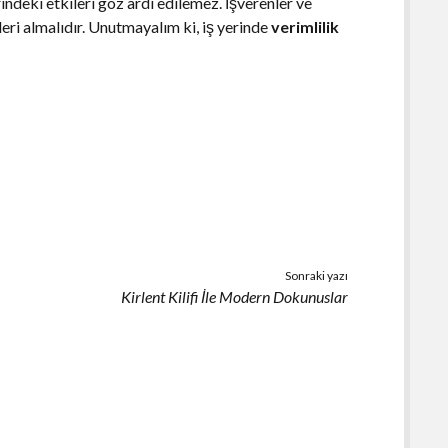
deki etkileri göz ardı edilemez. İşverenler ve
leri almalıdır. Unutmayalım ki, iş yerinde
verimlilik
Sonraki yazı
Kirlent Kilifi İle Modern Dokunuslar