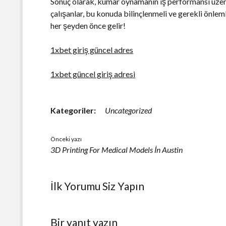
Sonuç olarak, kumar oynamanın iş performansı üzerin
çalışanlar, bu konuda bilinçlenmeli ve gerekli önlem
her şeyden önce gelir!
1xbet giriş güncel adres
1xbet güncel giriş adresi
Kategoriler:
Uncategorized
Önceki yazı
3D Printing For Medical Models İn Austin
İlk Yorumu Siz Yapın
Bir yanıt yazın