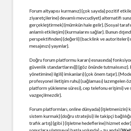
Forum altyapısı kurmanız} {çok sayıda} pozitif etkile
ziyaretçilerine} devamlı mevcudiyet} alternatifi sun
gerçekleştirmek} {mümkün hale gelir}. {Sosyal tarafı
anlamlı etkileşim} {kurmalarını sağlar}. Bunun dışın
perspektifinden} {değerli} {backlink ve autoriteler
mesajınızı} yayınlar}.
Doğru forum platformu kararı} esnasında} fonksiyone
güvenlik standartlarını}}} {göz önünde tutmalısınız}. 
yönetimine} ilgili} imkanları} {çok önem taşır}. {Mod
profesyonel iletişim ruhu} {sağlaması} lazımgelen özel
platform yüklenme süresi}, cep telefonu erişimi} ve si
vazgeçilmezdir}.
Forum platformları, online dünyada} {işletmenizin} kal
sistem kurmak} {doğru stratejisi} ile takipçi bağlılı
trafik artış} {gibi } {işletme hedeflerine} hizmet ede
sonuçlara ulaşmaya} başla yolunda} – şu anda} {
Web