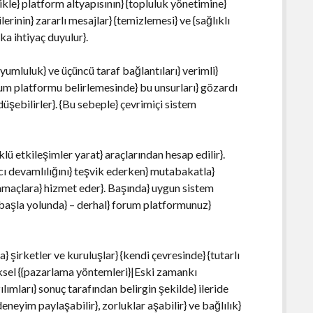
likle} platform altyapısının} {topluluk yönetimine}
lerinin} zararlı mesajlar} {temizlemesi} ve {sağlıklı
ka ihtiyaç duyulur}.
yumluluk} ve üçüncü taraf bağlantıları} verimli}
orum platformu belirlemesinde} bu unsurları} gözardı
düşebilirler}. {Bu sebeple} çevrimiçi sistem
ü etkileşimler yarat} araçlarından hesap edilir}.
cı devamlılığını} teşvik ederken} mutabakatla}
maçlara} hizmet eder}. Başında} uygun sistem
 başla yolunda} – derhal} forum platformunuz}
} şirketler ve kuruluşlar} {kendi çevresinde} {tutarlı
neksel {{pazarlama yöntemleri}|Eski zamankı
lımları} sonuç tarafından belirgin şekilde} ileride
deneyim paylaşabilir}, zorluklar aşabilir} ve bağlılık}