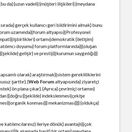
 {bu da} {uzun vadeli} {müşteri ilişkileri} {meydana
sırada} gerçek kullanıcı geri bildirimini almak} bunu
i forum uzamında}|forum altyapısı}|Profesyonel
mpati}|işbirlikleri} ortamı|demokratik {iletişim}
 Katılımcı doyumu} forum platformlarında}|{oluşan
{{şekilde} gelişir} ve prestiji}|kurumun saygınlığı}}}
apsamlı olarak} araştırmak}|sistem gerekliliklerini
usuz şarttır}. {
Web Forum
altyapısında} ziyaretçi
estek} ön plana çıkar}. {Ayrıca} çevrimiçi ortamın}
ından {{doğru {{şekilde} indekslenmesi|çekişe
mesi}|organik konması}}} mekanizması}}}} {oldukça}
katılımcılarınız} ileriye dönük} avantajlı}|çok
aşlamanız|İlk aşamada basit} bir ortam} meydana