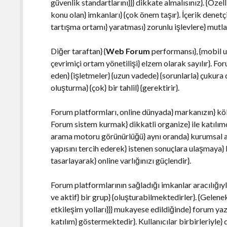
güvenlik standartlarını}}} dikkate almalısınız}. {Özel
konu olan} imkanları} {çok önem taşır}. İçerik denetçi
tartışma ortamı} yaratması} zorunlu işlevlere} mutla
Diğer taraftan} {
Web Forum
performansı}, {mobil u
çevrimiçi ortam yönetilişi} elzem olarak sayılır}. F
eden} {işletmeler} {uzun vadede} {sorunlarla} çukura 
oluşturma} {çok} bir tahlil} {gerektirir}.
Forum platformları, online dünyada} markanızın} kökl
Forum sistem kurmak} dikkatli organize} ile katılım
arama motoru görünürlüğü} aynı oranda} kurumsal a
yapısını tercih ederek} istenen sonuçlara ulaşmaya}
tasarlayarak} online varlığınızı güçlendir}.
Forum platformlarının sağladığı imkanlar aracılığıyla
ve aktif} bir grup} {oluşturabilmektedirler}. {Gele
etkileşim yolları}}} mukayese edildiğinde} forum yazı
katılım} göstermektedir}. Kullanıcılar birbirleriyle} 