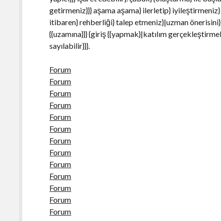
getirmeniz}}} aşama aşama} ilerletip} iyileştirmeniz}
itibaren} rehberliği} talep etmeniz}|uzman önerisini
{{uzamına}}} {giriş {{yapmak}|katılım gerçekleştirmek}
sayılabilir}}}.
Forum
Forum
Forum
Forum
Forum
Forum
Forum
Forum
Forum
Forum
Forum
Forum
Forum