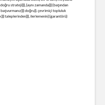
 doğru strateji}}}, {aynı zamanda}}} {başından
} başvurmanız}}} doğru}}. çevrimiçi topluluk
}} taleplerinden}}}, ilerlemenin} {garantörü}