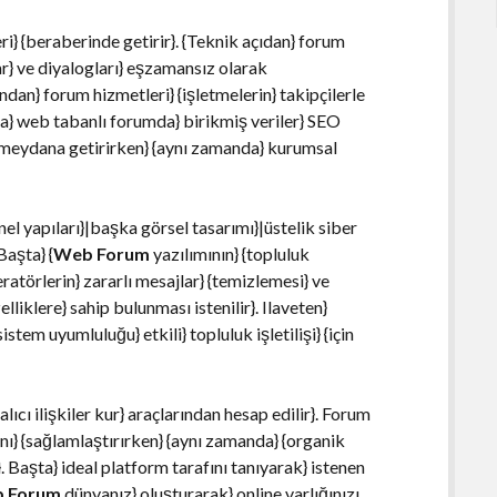
ri} {beraberinde getirir}. {Teknik açıdan} forum
ar} ve diyalogları} eşzamansız olarak
ndan} forum hizmetleri} {işletmelerin} takipçilerle
da} web tabanlı forumda} birikmiş veriler} SEO
i} meydana getirirken} {aynı zamanda} kurumsal
l yapıları}|başka görsel tasarımı}|üstelik siber
Başta} {
Web Forum
yazılımının} {topluluk
eratörlerin} zararlı mesajlar} {temizlemesi} ve
liklere} sahip bulunması istenilir}. Ilaveten}
stem uyumluluğu} etkili} topluluk işletilişi} {için
ıcı ilişkiler kur} araçlarından hesap edilir}. Forum
ğını} {sağlamlaştırırken} {aynı zamanda} {organik
r}. Başta} ideal platform tarafını tanıyarak} istenen
 Forum
dünyanız} oluşturarak} online varlığınızı