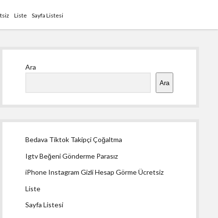
tsiz
Liste
Sayfa Listesi
Yan
Ara
Menü
Ara
Bedava Tiktok Takipçi Çoğaltma
Igtv Beğeni Gönderme Parasız
iPhone Instagram Gizli Hesap Görme Ücretsiz
Liste
Sayfa Listesi