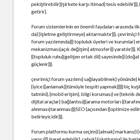
pekiştirebilir}|şirkete karşı itimad} tesis edebilir}}},
getirir}.
Forum sistemlerinin en önemli faydaları arasında ilk 
da} {işletme geliştirmeye} aktarmaktır}}}. çevrimiç
forum yazılımında}}} topluluk üyeleri ve kurumlar} e
mekanizması|açık değişim} atmosferi}} yaratılır}}}.
{{topluluk ruhu}|gelişen ortak dil} sayesinde}} {doğal 
güçlenir}}}.
çevrimiçi forum yazılımı} sağlayabilmek} yönünde} k
{iyice {{anlamak}|tümüyle tespiti yapmak}}}}} hiç kuşk
tatmini}, {mobil erişim}, bilgi koruması} ve {teknik d
dijital araçlar} bağlantısı}|{arama motorları {{taraf
alınması|taranması}}|SEO {açısından {{optimize edil
belirleyicidir}}}.
Forum platformu kurma seçimi} {almak} markanız} {ve 
yapıcı}}} işaret edebilir}. çabuk} {oluşturma} ile b