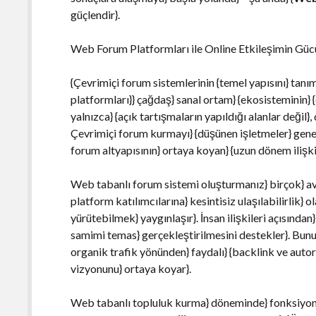
güçlendir}.
Web Forum Platformları ile Online Etkileşimin Güc
{Çevrimiçi forum sistemlerinin {temel yapısını} tan
platformları}} çağdaş} sanal ortam} {ekosisteminin} {e
yalnızca} {açık tartışmaların yapıldığı alanlar değil},
Çevrimiçi forum kurmayı} {düşünen işletmeler} genel
forum altyapısının} ortaya koyan} {uzun dönem ilişki
Web tabanlı forum sistemi oluşturmanız} birçok} avant
platform katılımcılarına} kesintisiz ulaşılabilirlik} 
yürütebilmek} yaygınlaşır}. İnsan ilişkileri açısında
samimi temas} gerçekleştirilmesini destekler}. Bunu
organik trafik yönünden} faydalı} {backlink ve autor
vizyonunu} ortaya koyar}.
Web tabanlı topluluk kurma} döneminde} fonksiyonel