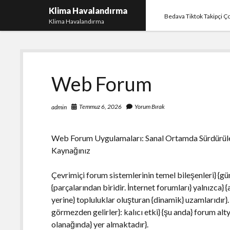
Klima Havalandırma
Bedava Tiktok Takipçi 
Klima Havalandırma
Web Forum
Temmuz 6, 2026
Yorum Bırak
admin
Web Forum Uygulamaları: Sanal Ortamda Sürdürülebi
Kaynağınız
Çevrimiçi forum sistemlerinin temel bileşenleri} {g
{parçalarından biridir. İnternet forumları} yalnızca} {
yerine} topluluklar oluşturan {dinamik} uzamlarıdır
görmezden gelirler}: kalıcı etki} {şu anda} forum alt
olanağında} yer almaktadır}.