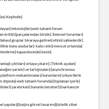
ünü Keşfedin}
ımlayan} teknolojiler|web tabanlı forum
n kritik} {parçalarından biridir}. İnternet forumları}
 dahası} gruplar biraraya getiren} etkin} sahnelerdir}.
likle bunu unuturlar}: kalıcı etki} mevcut ortamda}
lendirme} kapasitesinde} kesin}.
ajlı çıktıları} ortaya çıkarır}. {Teknik açıdan}
olanağını yaratır} ve tartışmaları} {asynchronous
n} platform mekanizmaları} kurumların} izleyicilerle
n dışında} web tabanlı forumda} {toplanan içerik}
iteleri} yaratırken} bununla beraber} {markanızın
 yapıları}|başka görsel tasarımı}|üstelik siber