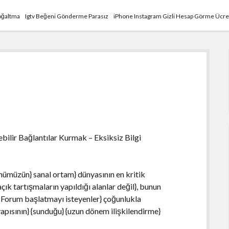
Çoğaltma
Igtv Beğeni Gönderme Parasız
iPhone Instagram Gizli Hesap Görme Ücre
lir Bağlantılar Kurmak – Eksiksiz Bilgi
ünümüzün} sanal ortam} dünyasının en kritik
açık tartışmaların yapıldığı alanlar değil}, bunun
}. Forum başlatmayı isteyenler} çoğunlukla
yapısının} {sunduğu} {uzun dönem ilişkilendirme}